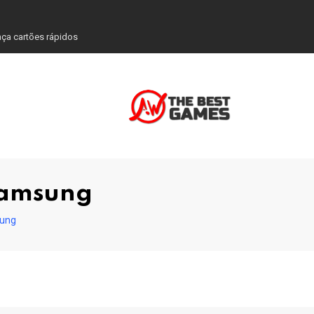
nça cartões rápidos
Samsung
sung