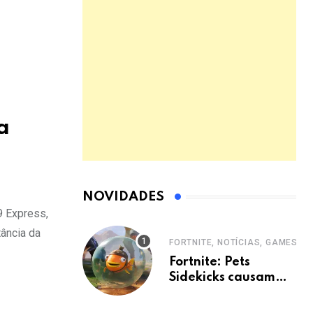
a
NOVIDADES
9 Express,
ância da
FORTNITE, NOTÍCIAS, GAMES
Fortnite: Pets
Sidekicks causam
polêmica e Epic abre
votação.