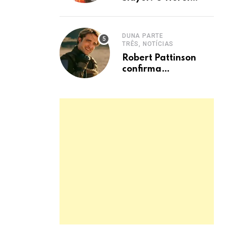
Bondoso e
Persistente que
Cativa Fãs
DUNA PARTE
TRÊS, NOTÍCIAS
Robert Pattinson
confirma
participação em
“Dune 3” como vilão
Scytale