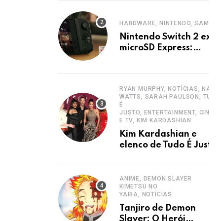
HARDWARE, NINTENDO, SAMSU
Nintendo Switch 2 exig
microSD Express:
Samsung lança cartões
rápidos
RYAN MURPHY, NOTÍCIAS, NAOM
WATTS, SARAH PAULSON, TUDO
É
JUSTO, ENTERTAINMENT, CINEM
E TV, KIM KARDASHIAN
Kim Kardashian e
elenco de Tudo É Justo
chegam ao Brasil para
estreia.
ANIME, DEMON SLAYER
KIMETSU NO
YAIBA, NOTÍCIAS
Tanjiro de Demon
Slayer: O Herói