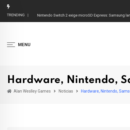
Skip
to
TRENDING
Nintendo Switch 2 exige microSD Express: Samsung la
content
MENU
Hardware, Nintendo, 
Alan Weslley Games
Noticias
Hardware, Nintendo, Sam