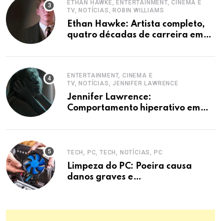
ETHAN HAWKE, ENTERTAINMENT, CINEMA E
TV, NOTÍCIAS, ROBIN WILLIAMS
Ethan Hawke: Artista completo,
quatro décadas de carreira em
destaque
ENTERTAINMENT, CINEMA E
TV, NOTÍCIAS, JENNIFER LAWRENCE
Jennifer Lawrence:
Comportamento hiperativo em
entrevistas era mecanismo de
defesa.
TECH, PC, TECH, NOTÍCIAS, PC
Limpeza do PC: Poeira causa
danos graves e
superaquecimento