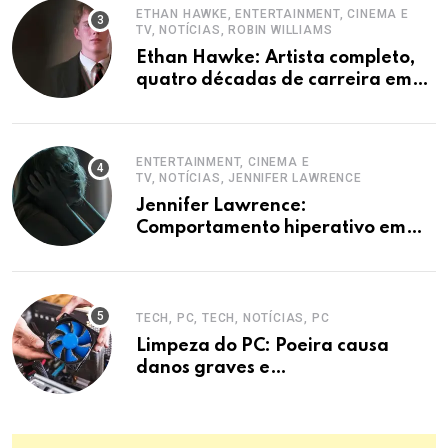
ETHAN HAWKE, ENTERTAINMENT, CINEMA E
TV, NOTÍCIAS, ROBIN WILLIAMS
Ethan Hawke: Artista completo,
quatro décadas de carreira em
destaque
ENTERTAINMENT, CINEMA E
TV, NOTÍCIAS, JENNIFER LAWRENCE
Jennifer Lawrence:
Comportamento hiperativo em
entrevistas era mecanismo de
defesa.
TECH, PC, TECH, NOTÍCIAS, PC
Limpeza do PC: Poeira causa
danos graves e
superaquecimento