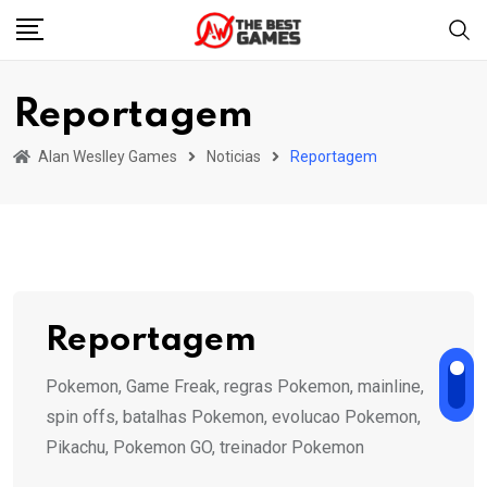
Skip
to
content
Reportagem
Alan Weslley Games
Noticias
Reportagem
Reportagem
Pokemon, Game Freak, regras Pokemon, mainline,
spin offs, batalhas Pokemon, evolucao Pokemon,
Pikachu, Pokemon GO, treinador Pokemon