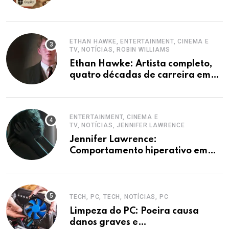
Copilot
ETHAN HAWKE, ENTERTAINMENT, CINEMA E
TV, NOTÍCIAS, ROBIN WILLIAMS
Ethan Hawke: Artista completo,
quatro décadas de carreira em
destaque
ENTERTAINMENT, CINEMA E
TV, NOTÍCIAS, JENNIFER LAWRENCE
Jennifer Lawrence:
Comportamento hiperativo em
entrevistas era mecanismo de
defesa.
TECH, PC, TECH, NOTÍCIAS, PC
Limpeza do PC: Poeira causa
danos graves e