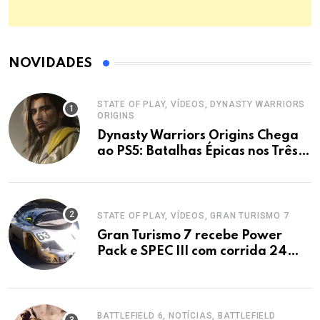
NOVIDADES
STATE OF PLAY, VÍDEOS, DYNASTY WARRIORS
ORIGINS
Dynasty Warriors Origins Chega
ao PS5: Batalhas Épicas nos Três
Reinos
STATE OF PLAY, VÍDEOS, GRAN TURISMO 7
Gran Turismo 7 recebe Power
Pack e SPEC III com corrida 24
horas
BATTLEFIELD 6, NOTÍCIAS, BATTLEFIELD