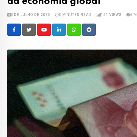
da economia global
5 DE JULHO DE 2025
3 MINUTES READ
151
VIEWS
4 
Youtube
LinkedIn
Whatsapp
Reddit