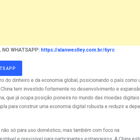
AL NO WHATSAPP:
https://alanweslley.com.br/6yrc
ATSAPP
uro do dinheiro e da economia global, posicionando o país como
. A China tem investido fortemente no desenvolvimento e expansã
ina, que já ocupa posição pioneira no mundo das moedas digitais
la para construir uma economia digital robusta e reduzir a dep
do não só para uso doméstico, mas também com foco na
estável e previsível para participantes estrangeiros. A China es