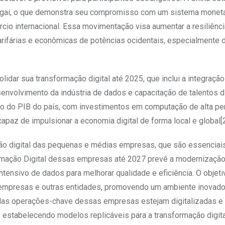
ngai, o que demonstra seu compromisso com um sistema monetá
cio internacional. Essa movimentação visa aumentar a resiliênc
s tarifárias e econômicas de potências ocidentais, especialmente 
idar sua transformação digital até 2025, que inclui a integração
desenvolvimento da indústria de dados e capacitação de talentos di
nto do PIB do país, com investimentos em computação de alta p
paz de impulsionar a economia digital de forma local e global[2]
ção digital das pequenas e médias empresas, que são essenciais
ormação Digital dessas empresas até 2027 prevê a modernização
ntensivo de dados para melhorar qualidade e eficiência. O objetiv
 empresas e outras entidades, promovendo um ambiente inovado
 das operações-chave dessas empresas estejam digitalizadas e
estabelecendo modelos replicáveis para a transformação digita