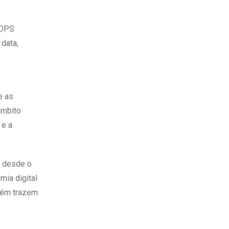
LOPS
data,
e as
âmbito
 e a
o desde o
mia digital
mbém trazem