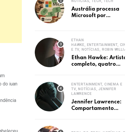
NOTÍCIAS, TECH, TECH
Austrália processa
Microsoft por
ocultar planos 365
sem aumento e
Copilot
ETHAN
HAWKE, ENTERTAINMENT, CINE
E TV, NOTÍCIAS, ROBIN WILLIAM
Ethan Hawke: Artista
completo, quatro
décadas de carreira e
 um
destaque
o do iuan
ENTERTAINMENT, CINEMA E
TV, NOTÍCIAS, JENNIFER
LAWRENCE
endência
Jennifer Lawrence:
Comportamento
hiperativo em
entrevistas era
mecanismo de
tabeleceu