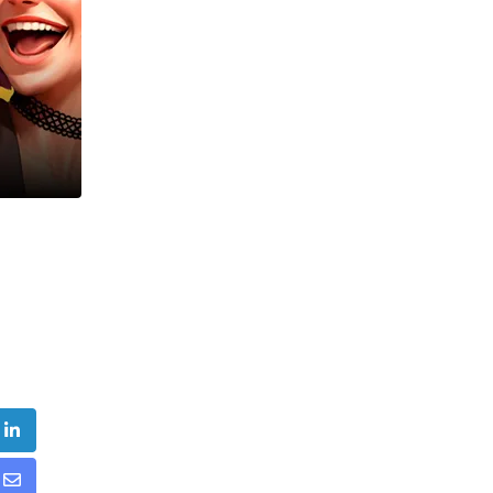
:
be
LinkedIn