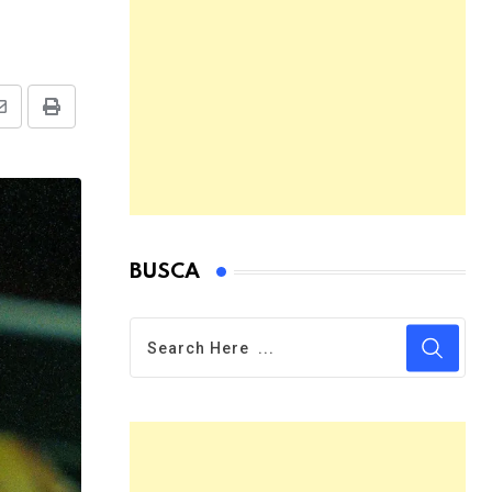
Share
Print
via
Email
BUSCA