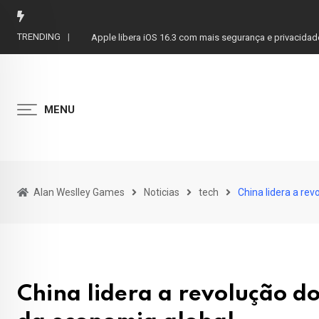
Skip
to
TRENDING
Apple libera iOS 16.3 com mais segurança e privacidad
content
MENU
Alan Weslley Games
Noticias
tech
China lidera a rev
China lidera a revolução do