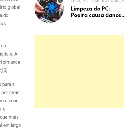
TECH, PC, TECH, NOTÍCIAS, PC
defesa.
rio global
Limpeza do PC:
ia do
Poeira causa danos
graves e
dos
superaquecimento
 da
gitais. A
erformance
[5].
 para a
 por meio
o é criar
r e
 que mais
l em larga