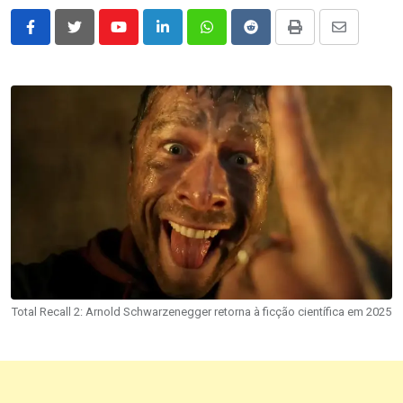
Youtube
LinkedIn
Whatsapp
Reddit
Print
Share
via
Email
Total Recall 2: Arnold Schwarzenegger retorna à ficção científica em 2025