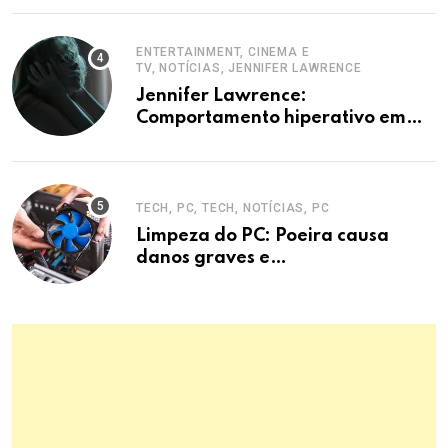
ENTERTAINMENT, CINEMA E
TV, NOTÍCIAS, JENNIFER LAWRENCE
Jennifer Lawrence:
Comportamento hiperativo em
entrevistas era mecanismo de
defesa.
TECH, PC, TECH, NOTÍCIAS, PC
Limpeza do PC: Poeira causa
danos graves e
superaquecimento