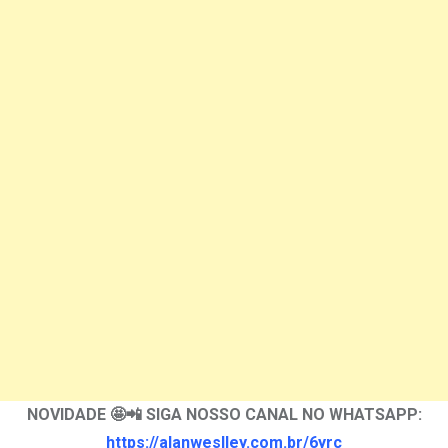
NOVIDADE 🤩📲 SIGA NOSSO CANAL NO WHATSAPP:
https://alanweslley.com.br/6yrc