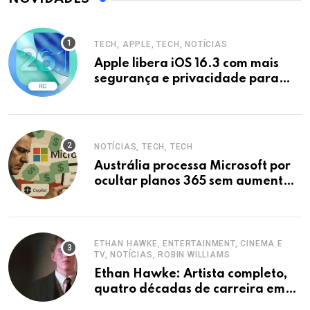
TECH, APPLE, TECH, NOTÍCIAS
Apple libera iOS 16.3 com mais
segurança e privacidade para
iPhones
NOTÍCIAS, TECH, TECH
Austrália processa Microsoft por
ocultar planos 365 sem aumento e
Copilot
ETHAN HAWKE, ENTERTAINMENT, CINEMA E
TV, NOTÍCIAS, ROBIN WILLIAMS
Ethan Hawke: Artista completo,
quatro décadas de carreira em
destaque