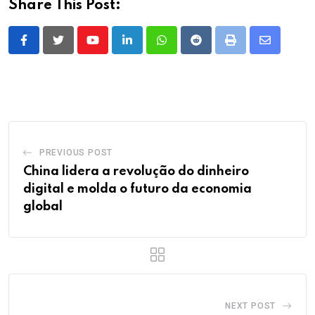
Share This Post:
Youtube
LinkedIn
Whatsapp
Reddit
Print
Share
via
Email
PREVIOUS POST
China lidera a revolução do dinheiro
digital e molda o futuro da economia
global
NEXT POST