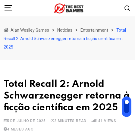
Skip
to
content
Alan Weslley Games
Noticias
Entertainment
Total
Recall 2: Arnold Schwarzenegger retorna à ficção científica em
2025
Total Recall 2: Arnold
Schwarzenegger retorna à
ficção científica em 2025
5 DE JULHO DE 2025
2 MINUTES READ
141
VIEWS
4 MESES AGO