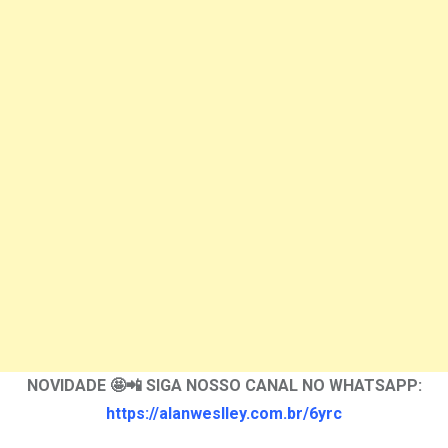
NOVIDADE 🤩📲 SIGA NOSSO CANAL NO WHATSAPP:
https://alanweslley.com.br/6yrc