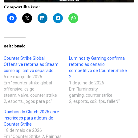
Compartilhe isso:
Relacionado
Counter Strike Global
Luminosity Gaming confirma
Offensive retorna ao Steam
retorno ao cenario
como aplicativo separado
competitivo de Counter Strike
5 de março de 2026
2
Em "counter strike global
1 de julho de 2026
offensive, cs go
Em "luminosity
steam, valve, counter strike
gaming, counter strike
2, esports, jogos para pc"
2, esports, cs2, fps, falleN"
Rainhas do Clutch 2026 abre
inscricoes para atletas de
Counter Strike
18 de maio de 2026
Em "Counter Strike 2, Rainhas