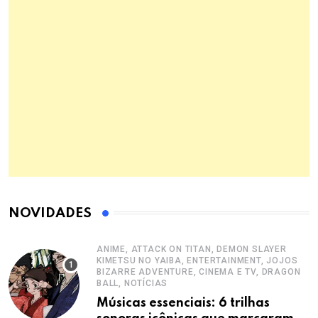
NOVIDADES
ANIME, ATTACK ON TITAN, DEMON SLAYER
KIMETSU NO YAIBA, ENTERTAINMENT, JOJOS
BIZARRE ADVENTURE, CINEMA E TV, DRAGON
BALL, NOTÍCIAS
Músicas essenciais: 6 trilhas