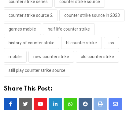
counter strike series
counter strike source
counter strike source 2
counter strike source in 2023
games mobile
half life counter strike
history of counter strike
hl counter strike
ios
mobile
new counter strike
old counter strike
still play counter strike source
Share This Post:
Youtube
LinkedIn
Whatsapp
Reddit
Print
Share
via
Email