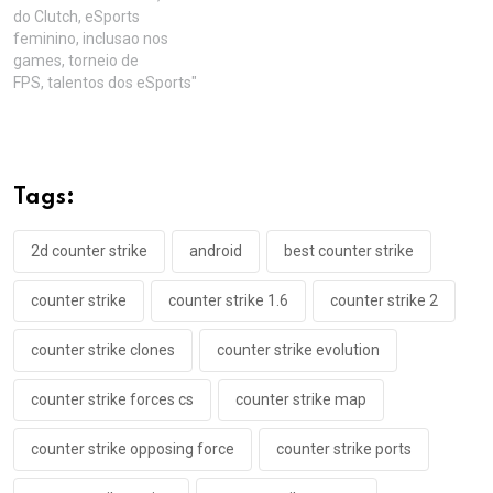
do Clutch, eSports
feminino, inclusao nos
games, torneio de
FPS, talentos dos eSports"
Tags:
2d counter strike
android
best counter strike
counter strike
counter strike 1.6
counter strike 2
counter strike clones
counter strike evolution
counter strike forces cs
counter strike map
counter strike opposing force
counter strike ports