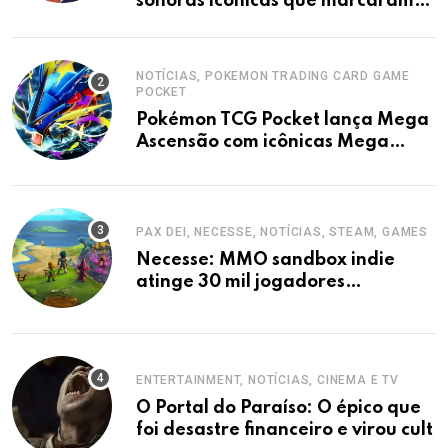
sonoras icônicas que marcaram
animes
NOTÍCIAS, POKEMON TRADING CARD GAME
POCKET
Pokémon TCG Pocket lança Mega
Ascensão com icônicas Mega
Evoluções
PAX DEI, NECESSE, NOTÍCIAS, STEAM, GAMES
Necesse: MMO sandbox indie
atinge 30 mil jogadores
simultâneos na Steam
ENTERTAINMENT, NOTÍCIAS, CINEMA E TV
O Portal do Paraíso: O épico que
foi desastre financeiro e virou cult