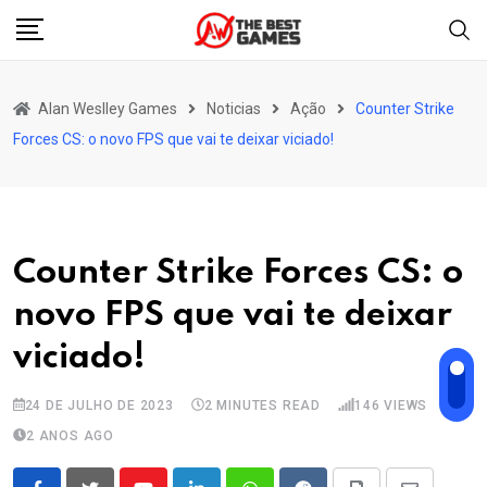
Skip
to
content
Alan Weslley Games
Noticias
Ação
Counter Strike
Forces CS: o novo FPS que vai te deixar viciado!
Counter Strike Forces CS: o
novo FPS que vai te deixar
viciado!
24 DE JULHO DE 2023
2 MINUTES READ
146
VIEWS
2 ANOS AGO