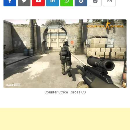
Youtube
LinkedIn
Whatsapp
Reddit
Print
Share
via
Email
Counter Strike Forces CS