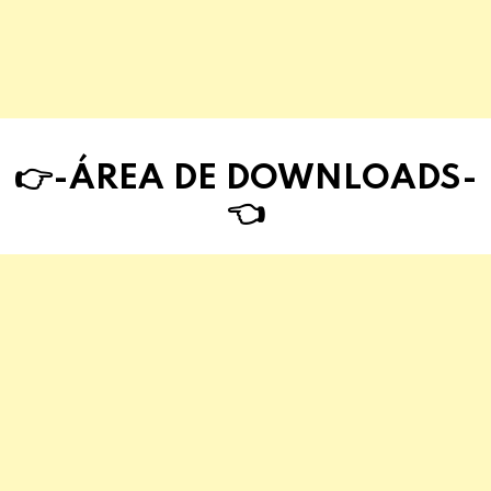
👉-ÁREA DE DOWNLOAD
S
-
👈