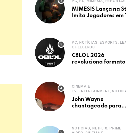
PC, PC, MIMESIS, REPORTAGEM
MIMESIS Lança na Stea
Imita Jogadores em Ter
Cooperativo
PC, NOTÍCIAS, ESPORTS, LEAGU
OF LEGENDS
CBLOL 2026
revoluciona formato
com mais jogos e
retorno de tinowns
CINEMA E
TV, ENTERTAINMENT, NOTÍCIAS
John Wayne
chantageado para
estrelar western
clássico de John Ford
NOTÍCIAS, NETFLIX, PRIME