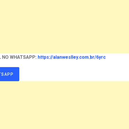
AL NO WHATSAPP:
https://alanweslley.com.br/6yrc
TSAPP