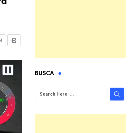
ra
Share
Print
via
Email
BUSCA