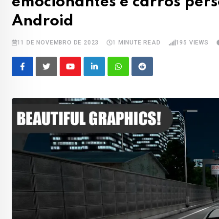
emocionantes e carros pers
Android
11 DE NOVEMBRO DE 2023
1 MINUTE READ
195
VIEWS
Youtube
LinkedIn
Whatsapp
Reddit