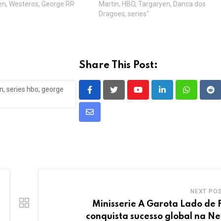
en, Westeros, George RR
Martin, HBO, Targaryen, Danca dos
Dragoes, series"
Share This Post:
n, series hbo, george
Youtube
LinkedIn
Whatsapp
Re
Share
via
Email
NEXT PO
Minisserie A Garota Lado de 
conquista sucesso global na Net