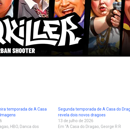
eira temporada de A Casa
Segunda temporada de A Casa do Dra
filmagens
revela dois novos dragoes
26
13 de julho de 2026
agao, HBO, Danca dos
Em "A Casa do Dragao, George R R