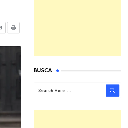
Share
Print
via
Email
BUSCA