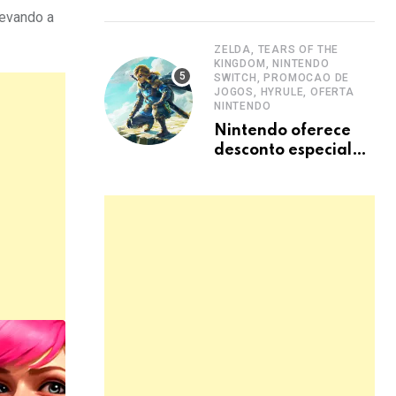
sucesso global na
levando a
Netflix
ZELDA, TEARS OF THE
KINGDOM, NINTENDO
SWITCH, PROMOCAO DE
JOGOS, HYRULE, OFERTA
NINTENDO
Nintendo oferece
desconto especial
para o jogo Tears of
the Kingdom