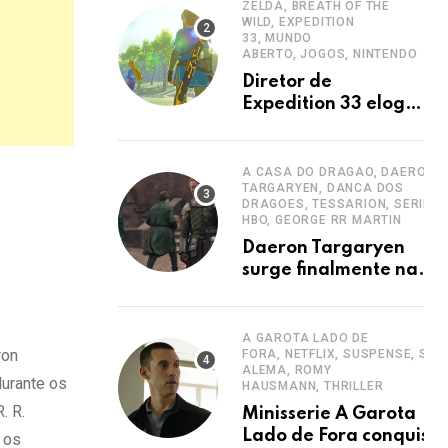
ZELDA, BREATH OF THE
WILD, EXPEDITION
33, MUNDO
ABERTO, JOGOS, NINTENDO
Diretor de
Expedition 33 elogia
impacto de Zelda no
mundo aberto
A CASA DO DRAGAO, DAERON
TARGARYEN, DANCA DOS
DRAGOES, TESSARION, SERIES
HBO, GEORGE RR MARTIN
Daeron Targaryen
surge finalmente na
serie A Casa do
Dragao
A GAROTA LADO DE
ron
FORA, NETFLIX, SUSPENSE, SER
ALEMA, ROMY
durante os
HAUSMANN, THRILLER
. R.
Minisserie A Garota
Lado de Fora conquista
 os