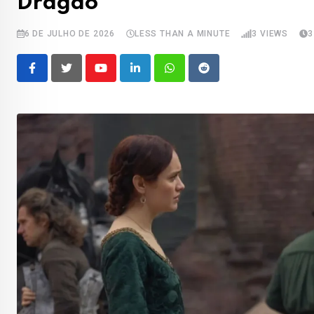
Dragao
6 DE JULHO DE 2026
LESS THAN A MINUTE
3
VIEWS
3
Youtube
LinkedIn
Whatsapp
Reddit