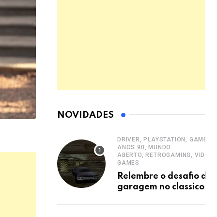
NOVIDADES
DRIVER, PLAYSTATION, GAMES
ANOS 90, MUNDO
ABERTO, RETROGAMING, VIDEO
GAMES
Relembre o desafio da
garagem no classico
Driver para
PlayStation