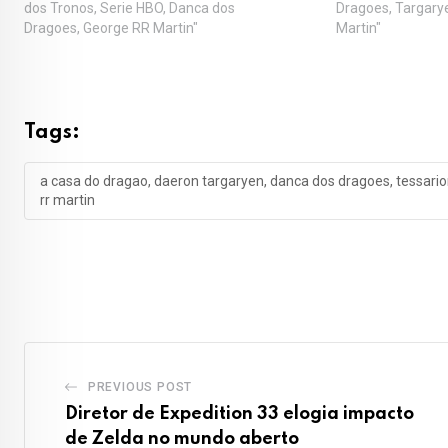
dos Tronos, Serie HBO, Danca dos
Dragoes, Targary
Dragoes, George RR Martin"
Martin"
Tags:
a casa do dragao, daeron targaryen, danca dos dragoes, tessario
rr martin
PREVIOUS POST
Diretor de Expedition 33 elogia impacto
de Zelda no mundo aberto