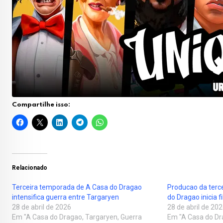
Compartilhe isso:
Relacionado
Terceira temporada de A Casa do Dragao
Producao da terc
intensifica guerra entre Targaryen
do Dragao inicia 
28 de abril de 2026
28 de abril de 20
Em "A Casa do Dragao, Targaryen, Guerra
Em "A Casa do Dr