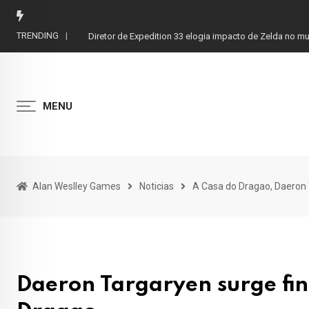
Skip
to
TRENDING
Daeron Targaryen surge finalmente na serie A Casa do
content
MENU
Alan Weslley Games
Noticias
A Casa do Dragao, Daeron 
Daeron Targaryen surge fin