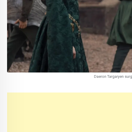
Daeron Targaryen surg