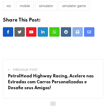
ios
mobile
simulator
simulator game
Share This Post:
Youtube
LinkedIn
Whatsapp
Reddit
Print
Share
via
Email
PREVIOUS POST
PetrolHead Highway Racing, Acelere nas
Estradas com Carros Personalizados e
Desafie seus Amigos!