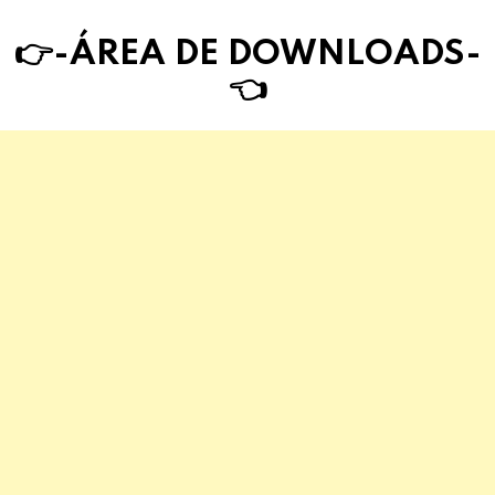
👉-ÁREA DE DOWNLOAD
S
-
👈