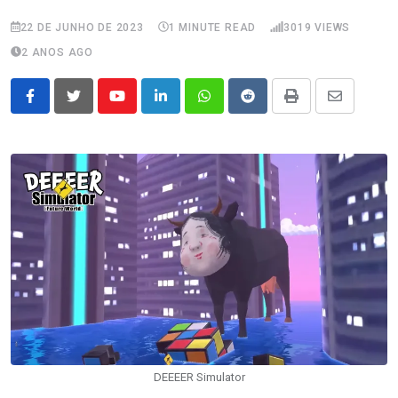
22 DE JUNHO DE 2023
1 MINUTE READ
3019
VIEWS
2 ANOS AGO
Youtube
LinkedIn
Whatsapp
Reddit
Print
Share
via
Email
DEEEER Simulator