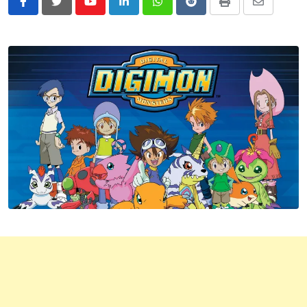
Youtube
LinkedIn
Whatsapp
Reddit
Print
Share
via
Email