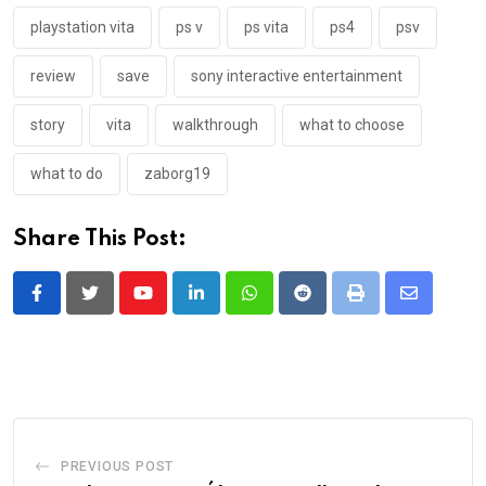
playstation vita
ps v
ps vita
ps4
psv
review
save
sony interactive entertainment
story
vita
walkthrough
what to choose
what to do
zaborg19
Share This Post:
Youtube
LinkedIn
Whatsapp
Reddit
Print
Share
via
Email
PREVIOUS POST