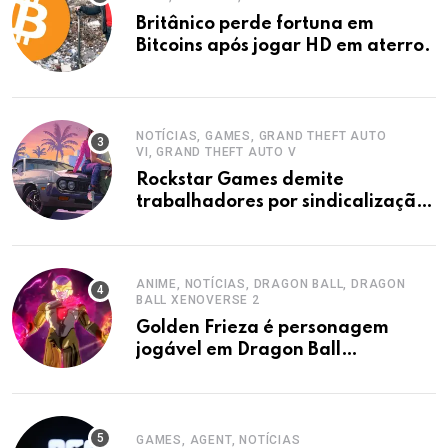
Britânico perde fortuna em
Bitcoins após jogar HD em aterro.
NOTÍCIAS, GAMES, GRAND THEFT AUTO
VI, GRAND THEFT AUTO V
Rockstar Games demite
trabalhadores por sindicalização,
acusa sindicato.
ANIME, NOTÍCIAS, DRAGON BALL, DRAGON
BALL XENOVERSE 2
Golden Frieza é personagem
jogável em Dragon Ball
Xenoverse 2 DLC
GAMES, AGENT, NOTÍCIAS