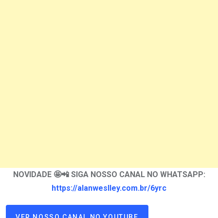
NOVIDADE 🤩📲 SIGA NOSSO CANAL NO WHATSAPP:
https://alanweslley.com.br/6yrc
VER NOSSO CANAL NO YOUTUBE