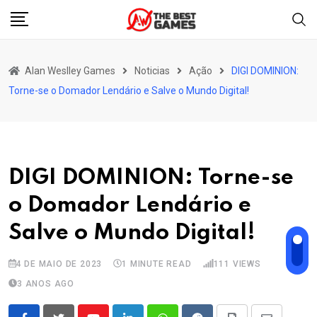
Skip
to
content
Alan Weslley Games
Noticias
Ação
DIGI DOMINION:
Torne-se o Domador Lendário e Salve o Mundo Digital!
DIGI DOMINION: Torne-se
o Domador Lendário e
Salve o Mundo Digital!
4 DE MAIO DE 2023
1 MINUTE READ
111
VIEWS
3 ANOS AGO