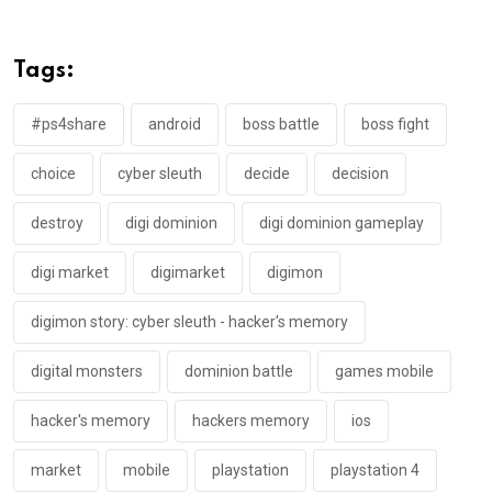
Tags:
#ps4share
android
boss battle
boss fight
choice
cyber sleuth
decide
decision
destroy
digi dominion
digi dominion gameplay
digi market
digimarket
digimon
digimon story: cyber sleuth - hacker's memory
digital monsters
dominion battle
games mobile
hacker's memory
hackers memory
ios
market
mobile
playstation
playstation 4