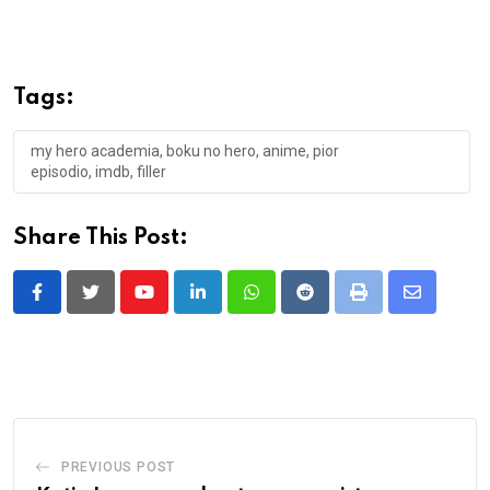
Tags:
my hero academia, boku no hero, anime, pior
episodio, imdb, filler
Share This Post:
Youtube
LinkedIn
Whatsapp
Reddit
Print
Share
via
Email
PREVIOUS POST