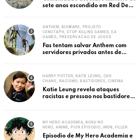
sete anos escondido em Red Dead
Redemption 2
ANTHEM, BIOWARE, PROJETO
CENOTAPH, STOP KILLING GAMES, EA
GAMES, PRESERVACAO DE JOGOS
Fas tentam salvar Anthem com
servidores privados antes de
desligamento pela EA
HARRY POTTER, KATIE LEUNG, CHO
CHANG, RACISMO, BASTIDORES, CINEMA
Katie Leung revela ataques
racistas e pressao nos bastidores
de Harry Potter
MY HERO ACADEMIA, BOKU NO
HERO, ANIME, PIOR EPISODIO, IMDB, FILLER
Episodio de My Hero Academia e