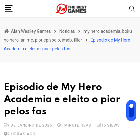
Skip
to
content
Alan Weslley Games
Noticias
my hero academia, boku
no hero, anime, pior episodio, imdb, filler
Episodio de My Hero
Academia e eleito o pior pelos fas
Episodio de My Hero
Academia e eleito o pior
pelos fas
9 DE JANEIRO DE 2026
1 MINUTE READ
15
VIEWS
2 HORAS AGO