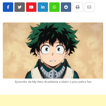
Youtube
LinkedIn
Whatsapp
Reddit
Print
Share
via
Email
Episodio de My Hero Academia e eleito o pior pelos fas