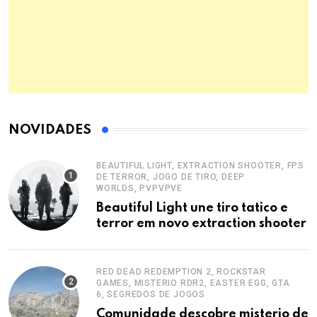
NOVIDADES
BEAUTIFUL LIGHT, EXTRACTION SHOOTER, FPS
DE TERROR, JOGO DE TIRO, DEEP
WORLDS, PVPVPVE
Beautiful Light une tiro tatico e
terror em novo extraction shooter
RED DEAD REDEMPTION 2, ROCKSTAR
GAMES, MISTERIO RDR2, EASTER EGG, GTA
6, SEGREDOS DE JOGOS
Comunidade descobre misterio de