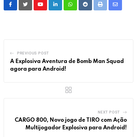
Youtube
LinkedIn
Whatsapp
Reddit
Print
Share
via
Email
PREVIOUS POST
A Explosiva Aventura de Bomb Man Squad
agora para Android!
NEXT POST
CARGO 800, Novo jogo de TIRO com Ação
Multijogador Explosiva para Android!