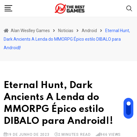
Skip
to
content
Alan Weslley Games
Noticias
Android
Eternal Hunt,
Dark Ancients A Lenda do MMORPG Épico estilo DIBALO para
Android|!
Eternal Hunt, Dark
Ancients A Lenda do
MMORPG Épico estilo
DIBALO para Android|!
19 DE JUNHO DE 2023
2 MINUTES READ
946
VIEWS