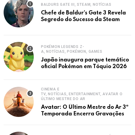
BALDURS GATE III, STEAM, NOTÍCIAS
Chefe de Baldur’s Gate 3 Revela
Segredo do Sucesso da Steam
POKÉMON LEGENDS Z-
A, NOTÍCIAS, POKÉMON, GAMES
Japão inaugura parque temático
oficial Pokémon em Tóquio 2026
CINEMA E
TV, NOTÍCIAS, ENTERTAINMENT, AVATAR O
ÚLTIMO MESTRE DO AR
Avatar: O Último Mestre do Ar 3ª
Temporada Encerra Gravações