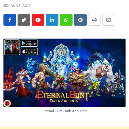
2 ANOS AGO
Youtube
LinkedIn
Whatsapp
Reddit
Print
Share
via
Email
Eternal Hunt Dark Ancients