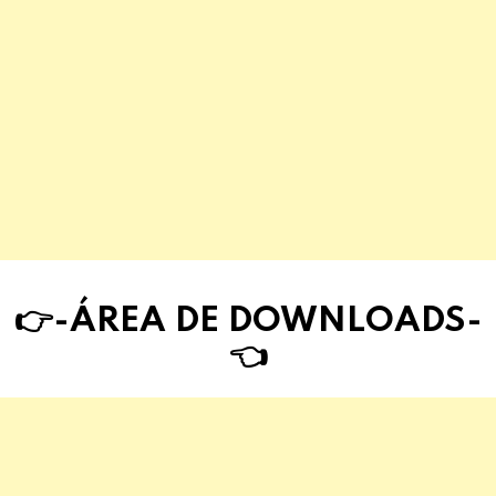
👉-ÁREA DE DOWNLOAD
S
-
👈