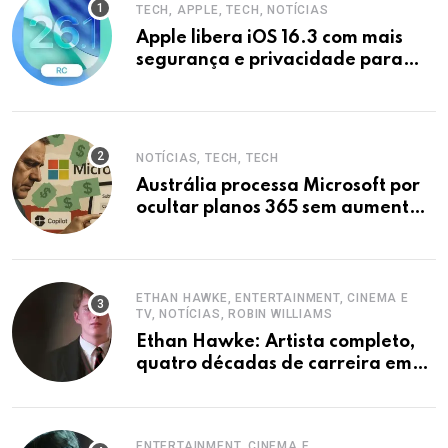
TECH, APPLE, TECH, NOTÍCIAS
Apple libera iOS 16.3 com mais
segurança e privacidade para
iPhones
NOTÍCIAS, TECH, TECH
Austrália processa Microsoft por
ocultar planos 365 sem aumento e
Copilot
ETHAN HAWKE, ENTERTAINMENT, CINEMA E
TV, NOTÍCIAS, ROBIN WILLIAMS
Ethan Hawke: Artista completo,
quatro décadas de carreira em
destaque
ENTERTAINMENT, CINEMA E