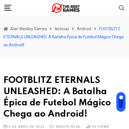
Skip
to
content
Alan Weslley Games
Noticias
Android
FOOTBLITZ
ETERNALS UNLEASHED: A Batalha Épica de Futebol Mágico Chega
ao Android!
FOOTBLITZ ETERNALS
UNLEASHED: A Batalha
Épica de Futebol Mágico
Chega ao Android!
16 DE ABRIL DE 2024
1 MINUTE READ
154
VIEWS