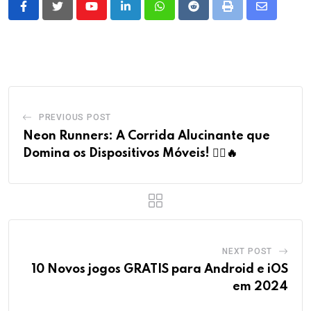
Youtube
LinkedIn
Whatsapp
Reddit
Print
Share
via
Email
PREVIOUS POST
Neon Runners: A Corrida Alucinante que
Domina os Dispositivos Móveis! 🏃‍♂️🔥
NEXT POST
10 Novos jogos GRATIS para Android e iOS
em 2024