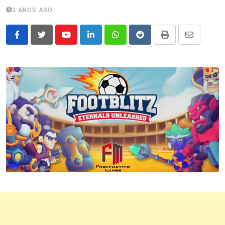
2 ANOS AGO
Youtube
LinkedIn
Whatsapp
Reddit
Print
Share
via
Email