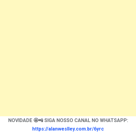
NOVIDADE 🤩📲 SIGA NOSSO CANAL NO WHATSAPP:
https://alanweslley.com.br/6yrc