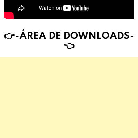
👉-ÁREA DE DOWNLOAD
S
-
👈