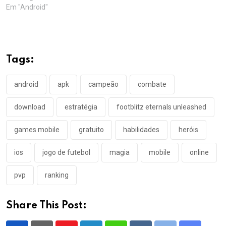
Em "Android"
Tags:
android
apk
campeão
combate
download
estratégia
footblitz eternals unleashed
games mobile
gratuito
habilidades
heróis
ios
jogo de futebol
magia
mobile
online
pvp
ranking
Share This Post: