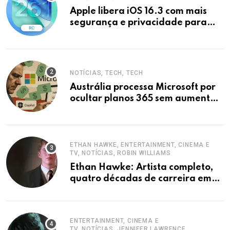
Apple libera iOS 16.3 com mais
segurança e privacidade para
iPhones
NOTÍCIAS, TECH, TECH
Austrália processa Microsoft por
ocultar planos 365 sem aumento e
Copilot
ETHAN HAWKE, ENTERTAINMENT, CINEMA E
TV, NOTÍCIAS, ROBIN WILLIAMS
Ethan Hawke: Artista completo,
quatro décadas de carreira em
destaque
ENTERTAINMENT, CINEMA E
TV, NOTÍCIAS, JENNIFER LAWRENCE