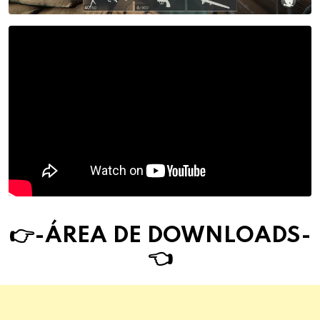
👉-ÁREA DE DOWNLOAD
S
-
👈