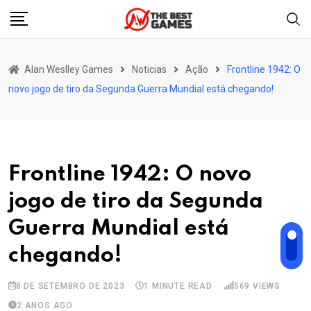
Skip
to
content
Alan Weslley Games
Noticias
Ação
Frontline 1942: O
novo jogo de tiro da Segunda Guerra Mundial está chegando!
Frontline 1942: O novo
jogo de tiro da Segunda
Guerra Mundial está
chegando!
8 DE SETEMBRO DE 2023
1 MINUTE READ
569
VIEWS
2 ANOS AGO