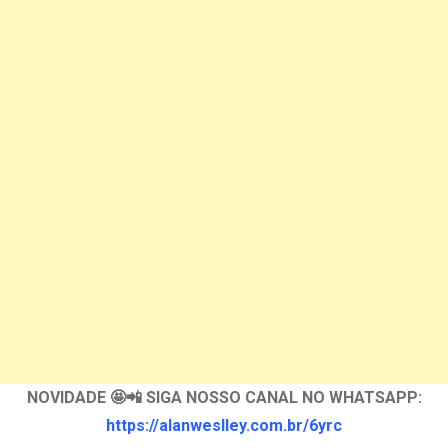
NOVIDADE 🤩📲 SIGA NOSSO CANAL NO WHATSAPP:
https://alanweslley.com.br/6yrc