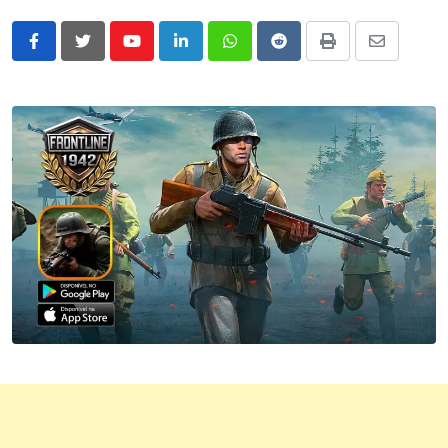
Youtube
LinkedIn
Whatsapp
Reddit
Print
Share
via
Email