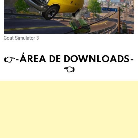
Goat Simulator 3
👉-ÁREA DE DOWNLOAD
S
-
👈