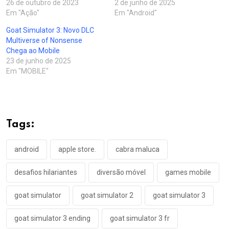
26 de outubro de 2023
2 de junho de 2025
Em "Ação"
Em "Android"
Goat Simulator 3: Novo DLC
Multiverse of Nonsense
Chega ao Mobile
23 de junho de 2025
Em "MOBILE"
Tags:
android
apple store.
cabra maluca
desafios hilariantes
diversão móvel
games mobile
goat simulator
goat simulator 2
goat simulator 3
goat simulator 3 ending
goat simulator 3 fr