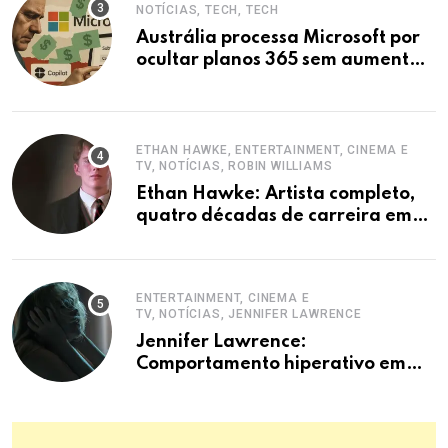
NOTÍCIAS, TECH, TECH
Austrália processa Microsoft por
ocultar planos 365 sem aumento e
Copilot
ETHAN HAWKE, ENTERTAINMENT, CINEMA E
TV, NOTÍCIAS, ROBIN WILLIAMS
Ethan Hawke: Artista completo,
quatro décadas de carreira em
destaque
ENTERTAINMENT, CINEMA E
TV, NOTÍCIAS, JENNIFER LAWRENCE
Jennifer Lawrence:
Comportamento hiperativo em
entrevistas era mecanismo de
defesa.