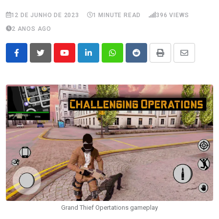
12 DE JUNHO DE 2023
1 MINUTE READ
396
VIEWS
2 ANOS AGO
Youtube
LinkedIn
Whatsapp
Reddit
Print
Share
via
Email
Grand Thief Opertations gameplay