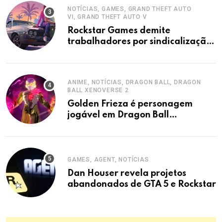
NOTÍCIAS, GAMES, GRAND THEFT AUTO
VI, GRAND THEFT AUTO V
Rockstar Games demite
trabalhadores por sindicalização,
acusa sindicato.
ANIME, NOTÍCIAS, DRAGON BALL, DRAGON
BALL XENOVERSE 2
Golden Frieza é personagem
jogável em Dragon Ball
Xenoverse 2 DLC
GAMES, AGENT, NOTÍCIAS
Dan Houser revela projetos
abandonados de GTA 5 e Rockstar