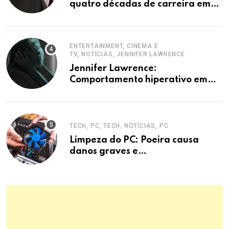
quatro décadas de carreira em
destaque
ENTERTAINMENT, CINEMA E
TV, NOTÍCIAS, JENNIFER LAWRENCE
Jennifer Lawrence:
Comportamento hiperativo em
entrevistas era mecanismo de
defesa.
TECH, PC, TECH, NOTÍCIAS, PC
Limpeza do PC: Poeira causa
danos graves e
superaquecimento