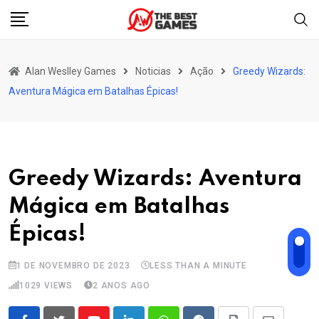
Skip
to
content
Alan Weslley Games
Noticias
Ação
Greedy Wizards:
Aventura Mágica em Batalhas Épicas!
Greedy Wizards: Aventura
Mágica em Batalhas
Épicas!
1 DE NOVEMBRO DE 2023
LESS THAN A MINUTE
1029
VIEWS
2 ANOS AGO