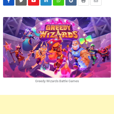
Youtube
LinkedIn
Whatsapp
Reddit
Print
Share
via
Email
Greedy Wizards Battle Games