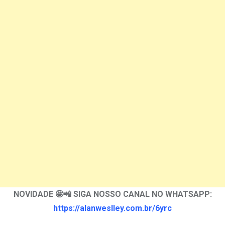
NOVIDADE 🤩📲 SIGA NOSSO CANAL NO WHATSAPP:
https://alanweslley.com.br/6yrc