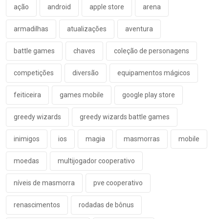
ação
android
apple store
arena
armadilhas
atualizações
aventura
battle games
chaves
coleção de personagens
competições
diversão
equipamentos mágicos
feiticeira
games mobile
google play store
greedy wizards
greedy wizards battle games
inimigos
ios
magia
masmorras
mobile
moedas
multijogador cooperativo
níveis de masmorra
pve cooperativo
renascimentos
rodadas de bônus