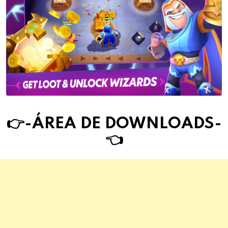
👉-ÁREA DE DOWNLOAD
S
-
👈