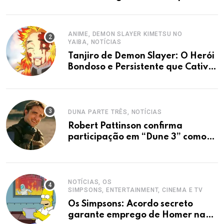
estreia.
ANIME, DEMON SLAYER KIMETSU NO
YAIBA, NOTÍCIAS
Tanjiro de Demon Slayer: O Herói
Bondoso e Persistente que Cativa
Fãs
DUNA PARTE TRÊS, NOTÍCIAS
Robert Pattinson confirma
participação em “Dune 3” como
vilão Scytale
NOTÍCIAS, OS
SIMPSONS, ENTERTAINMENT, CINEMA E TV
Os Simpsons: Acordo secreto
garante emprego de Homer na