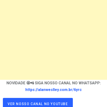
NOVIDADE 🤩📲 SIGA NOSSO CANAL NO WHATSAPP:
https://alanweslley.com.br/6yrc
VER NOSSO CANAL NO YOUTUBE