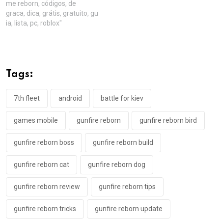
me reborn, códigos, de
graca, dica, grátis, gratuito, gu
ia, lista, pc, roblox"
Tags:
7th fleet
android
battle for kiev
games mobile
gunfire reborn
gunfire reborn bird
gunfire reborn boss
gunfire reborn build
gunfire reborn cat
gunfire reborn dog
gunfire reborn review
gunfire reborn tips
gunfire reborn tricks
gunfire reborn update