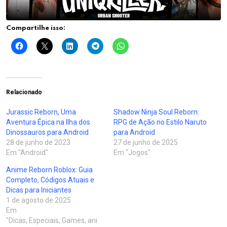
Compartilhe isso:
Relacionado
Jurassic Reborn, Uma
Shadow Ninja Soul Reborn:
Aventura Épica na Ilha dos
RPG de Ação no Estilo Naruto
Dinossauros para Android
para Android
28 de junho de 2023
27 de junho de 2025
Em "Android"
Em "Jogos"
Anime Reborn Roblox: Guia
Completo, Códigos Atuais e
Dicas para Iniciantes
1 de agosto de 2025
Em
"Dicas, Especiais, Games, ani