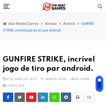
Skip
to
content
Alan Weslley Games
Noticias
Android
GUNFIRE
STRIKE, incrível jogo de tiro par android.
GUNFIRE STRIKE, incrível
jogo de tiro par android.
24 DE ABRIL DE 2023
1 MINUTE READ
256
VIEWS
3 ANOS AGO
Youtube
LinkedIn
Whatsapp
Reddit
Print
Share