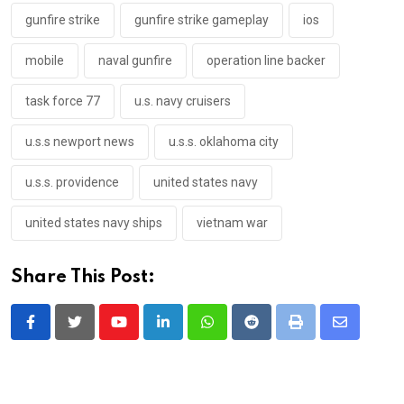
gunfire strike
gunfire strike gameplay
ios
mobile
naval gunfire
operation line backer
task force 77
u.s. navy cruisers
u.s.s newport news
u.s.s. oklahoma city
u.s.s. providence
united states navy
united states navy ships
vietnam war
Share This Post:
Youtube
LinkedIn
Whatsapp
Reddit
Print
Share
via
Email