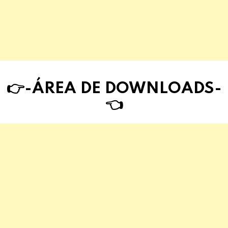
👉-ÁREA DE DOWNLOAD
S
-
👈