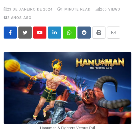
23 DE JANEIRO DE 2024
1 MINUTE READ
265
VIEWS
2 ANOS AGO
Youtube
LinkedIn
Whatsapp
Reddit
Print
Share
via
Email
Hanuman & Fighters Versus Evil