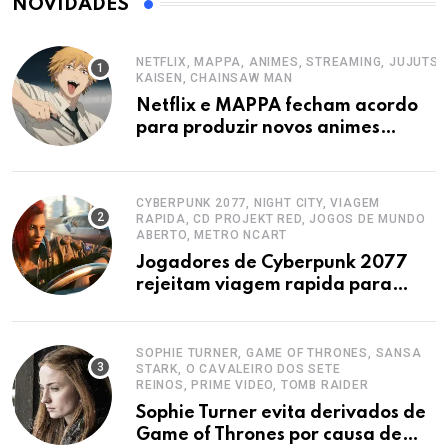
NOVIDADES
NETFLIX, MAPPA, ANIMES, STREAMING, JUJUTSU
KAISEN, CHAINSAW MAN
Netflix e MAPPA fecham acordo
para produzir novos animes
exclusivos
CYBERPUNK 2077, NIGHT CITY, VIAGEM
RAPIDA, CD PROJEKT RED, JOGOS DE MUNDO
ABERTO, METRO NCART
Jogadores de Cyberpunk 2077
rejeitam viagem rapida para
preservar imersao em Night City
SOPHIE TURNER, GAME OF THRONES, SANSA
STARK, O CAVALEIRO DOS SETE
REINOS, PRIME VIDEO, TOMB RAIDER
Sophie Turner evita derivados de
Game of Thrones por causa de