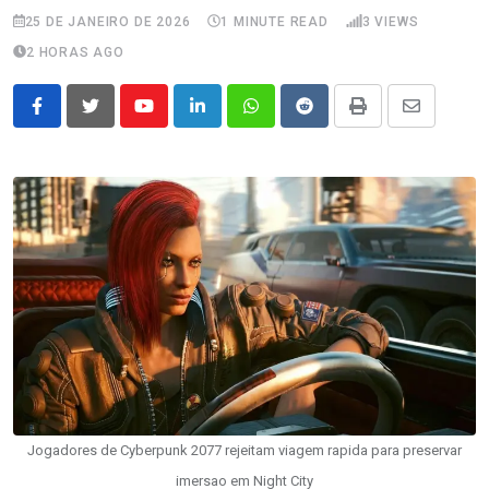
25 DE JANEIRO DE 2026
1 MINUTE READ
3
VIEWS
2 HORAS AGO
Youtube
LinkedIn
Whatsapp
Reddit
Print
Share
via
Email
Jogadores de Cyberpunk 2077 rejeitam viagem rapida para preservar
imersao em Night City