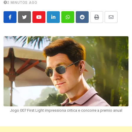
2 MINUTOS AGO
Youtube
LinkedIn
Whatsapp
Reddit
Print
Share
via
Email
Jogo 007 First Light impressiona critica e concorre a premio anual