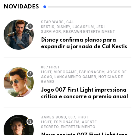
NOVIDADES
STAR WARS, CAL
KESTIS, DISNEY, LUCASFILM, JEDI
SURVIVOR, RESPAWN ENTERTAINMENT
Disney confirma planos para
expandir a jornada de Cal Kestis
007 FIRST
LIGHT, VIDEOGAME, ESPIONAGEM, JOGOS DE
ACAO, LANCAMENTO GAMER, NOTICIAS DE
GAMES
Jogo 007 First Light impressiona
critica e concorre a premio anual
JAMES BOND, 007, FIRST
LIGHT, ESPIONAGEM, AGENTE
SECRETO, ENTRETENIMENTO