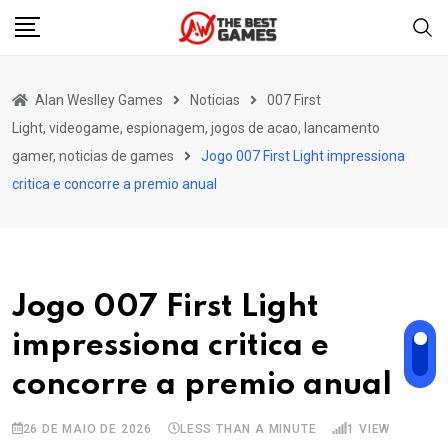
Skip
to
content
Alan Weslley Games
Noticias
007 First
Light, videogame, espionagem, jogos de acao, lancamento
gamer, noticias de games
Jogo 007 First Light impressiona
critica e concorre a premio anual
Jogo 007 First Light
impressiona critica e
concorre a premio anual
26 DE MAIO DE 2026
LESS THAN A MINUTE
1
VIEW