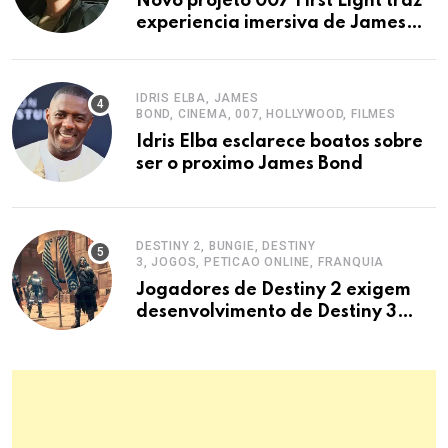
Novo projeto 007 First Light traz
experiencia imersiva de James
Bond
IDRIS ELBA, JAMES
BOND, CINEMA, 007, HOLLYWOOD, FILMES
Idris Elba esclarece boatos sobre
ser o proximo James Bond
DESTINY 2, BUNGIE, DESTINY
3, JOGOS, PETICAO ONLINE, FRANQUIA
Jogadores de Destiny 2 exigem
desenvolvimento de Destiny 3
pela Bungie