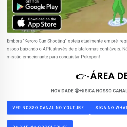
Embora “Keroro Gun Shooting” esteja atualmente em pré-reg
o jogo baixando o APK através de plataformas confiáveis. Nã
missão emocionante para conquistar Pekopon!
👉-ÁREA 
NOVIDADE 🤩📲 SIGA NOSSO CAN
VER NOSSO CANAL NO YOUTUBE
SIGA NO WHA