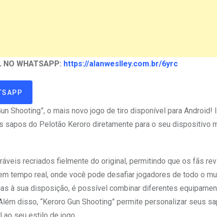
AL NO WHATSAPP:
https://alanweslley.com.br/6yrc
TSAPP
n Shooting”, o mais novo jogo de tiro disponível para Android! 
os sapos do Pelotão Keroro diretamente para o seu dispositivo 
veis recriados fielmente do original, permitindo que os fãs re
em tempo real, onde você pode desafiar jogadores de todo o m
cas à sua disposição, é possível combinar diferentes equipamen
 Além disso, “Keroro Gun Shooting” permite personalizar seus 
 ao seu estilo de jogo.