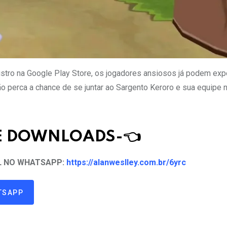
istro na Google Play Store, os jogadores ansiosos já podem exp
o perca a chance de se juntar ao Sargento Keroro e sua equipe 
DE DOWNLOAD
S
-👈
AL NO WHATSAPP:
https://alanweslley.com.br/6yrc
TSAPP