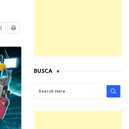
Share
Print
via
Email
BUSCA