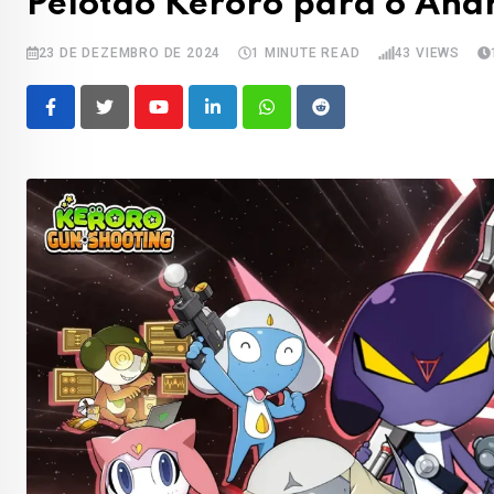
Pelotão Keroro para o Andr
23 DE DEZEMBRO DE 2024
1 MINUTE READ
43
VIEWS
Youtube
LinkedIn
Whatsapp
Reddit