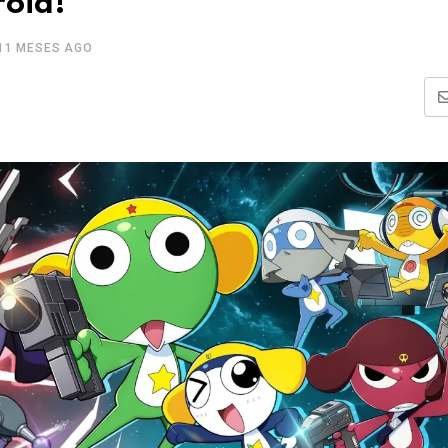
oid!”
11 MESES AGO