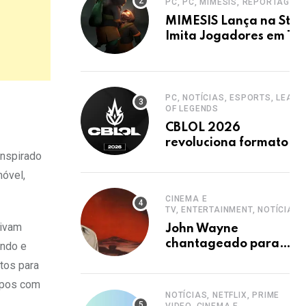
PC, PC, MIMESIS, REPORTAGEM
MIMESIS Lança na Stea
Imita Jogadores em Ter
Cooperativo
PC, NOTÍCIAS, ESPORTS, LEAGU
OF LEGENDS
CBLOL 2026
revoluciona formato
Inspirado
com mais jogos e
retorno de tinowns
móvel,
CINEMA E
TV, ENTERTAINMENT, NOTÍCIAS
vivam
John Wayne
chantageado para
undo e
estrelar western
tos para
clássico de John Ford
sapos com
NOTÍCIAS, NETFLIX, PRIME