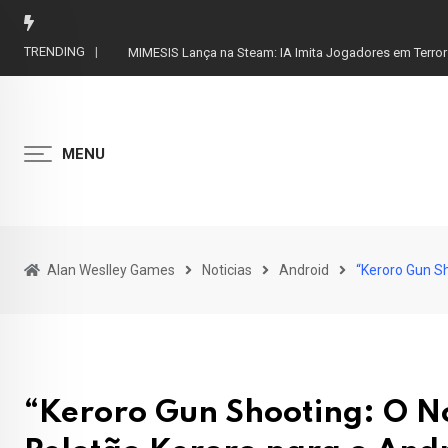
Skip
to
TRENDING
MIMESIS Lança na Steam: IA Imita Jogadores em Terror
content
MENU
Alan Weslley Games
Noticias
Android
“Keroro Gun Sh
“Keroro Gun Shooting: O No