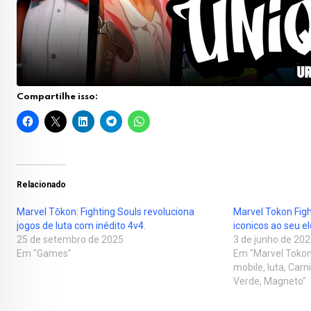
Compartilhe isso:
Relacionado
Marvel Tōkon: Fighting Souls revoluciona
Marvel Tokon Figh
jogos de luta com inédito 4v4.
iconicos ao seu e
25 de setembro de 2025
3 de junho de 20
Em "Games"
Em "Marvel Tokon 
mobile, luta, Carn
Verde, Magneto"