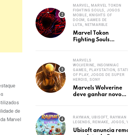
MARVEL, MARVEL TOKON
FIGHTING SOULS, JOGOS
MOBILE, KNIGHTS OF
DOOM, GAMES DE
LUTA, NETMARBLE
Marvel Tokon
Fighting Souls
revela Knights of
Doom em novo
trailer
MARVELS
WOLVERINE, INSOMNIAC
GAMES, PLAYSTATION, STATE
OF PLAY, JOGOS DE SUPER
HEROIS, SONY
destaque
Marvels Wolverine
os
deve ganhar novo
trailer em junho de
tilizados
2026
ilidade de
RAYMAN, UBISOFT, RAYMAN
 da Marvel
LEGENDS, REMAKE, JOGOS, VI
Ubisoft anuncia remak