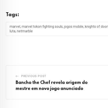
Tags:
marvel, marvel tokon fighting souls, jogos mobile, knights of do
luta, netmarble
PREVIOUS POST
Bancho the Chef revela origem do
mestre em novo jogo anunciado