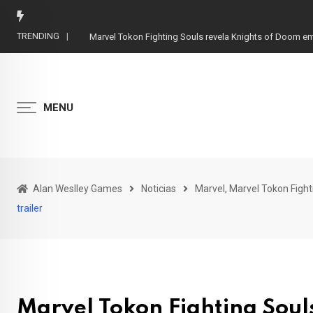
Skip
to
TRENDING
Marvel Tokon Fighting Souls revela Knights of Doom em 
content
MENU
Alan Weslley Games
Noticias
Marvel, Marvel Tokon Fight
trailer
Marvel Tokon Fighting Soul