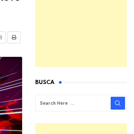
Share
Print
via
Email
BUSCA