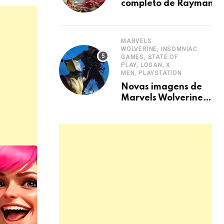
completo de Rayman
Legends para nova ge
MARVELS
WOLVERINE, INSOMNIAC
GAMES, STATE OF
PLAY, LOGAN, X
MEN, PLAYSTATION
Novas imagens de
Marvels Wolverine
destacam combate
visceral e narrativa
sombria