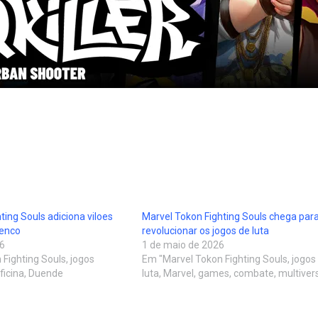
ting Souls adiciona viloes
Marvel Tokon Fighting Souls chega par
lenco
revolucionar os jogos de luta
26
1 de maio de 2026
Fighting Souls, jogos
Em "Marvel Tokon Fighting Souls, jogos
ificina, Duende
luta, Marvel, games, combate, multiver