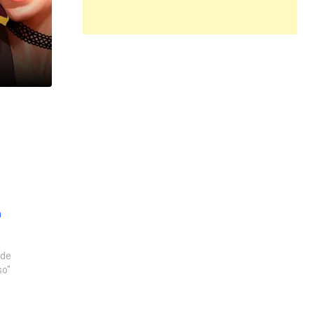
a
 de
so"