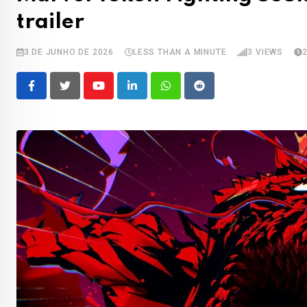
trailer
3 DE JUNHO DE 2026
LESS THAN A MINUTE
3
VIEWS
Youtube
LinkedIn
Whatsapp
Reddit