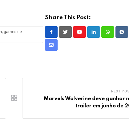
Share This Post:
om, games de
Youtube
LinkedIn
Whatsapp
Red
Share
via
Email
NEXT PO
Marvels Wolverine deve ganhar 
trailer em junho de 