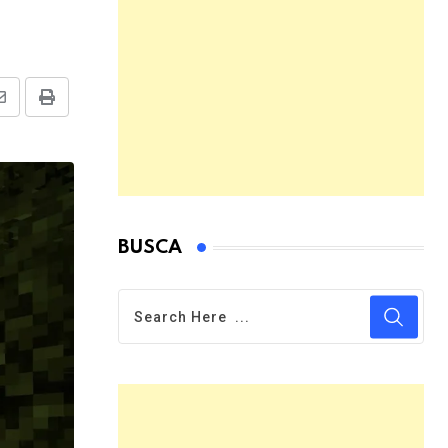
Share
Print
via
Email
BUSCA