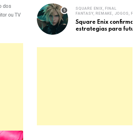
cinematografico
o dos
SQUARE ENIX, FINAL
FANTASY, REMAKE, JOGOS, RPG
itor ou TV
Square Enix confirma n
estrategias para futur
remakes de Final Fanta