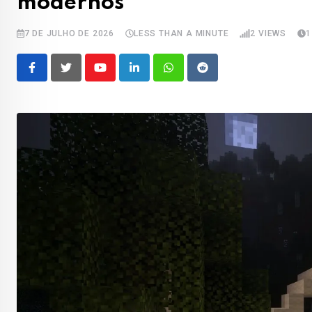
modernos
7 DE JULHO DE 2026
LESS THAN A MINUTE
2
VIEWS
1
Youtube
LinkedIn
Whatsapp
Reddit