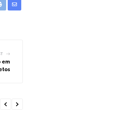
Print
Share
via
Email
ST
o em
etos