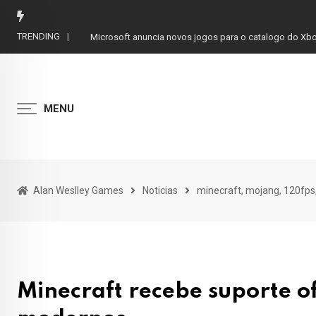
Skip
to
TRENDING
Microsoft anuncia novos jogos para o catalogo do X
content
MENU
Alan Weslley Games
Noticias
minecraft, mojang, 120fps,
Minecraft recebe suporte of