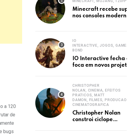
MINECRAFT, MOJANG, 120FPS, 
Minecraft recebe suport
nos consoles modernos
IO
INTERACTIVE, JOGOS, GAMES, 
BOND
IO Interactive fecha es
foca em novos projetos
CHRISTOPHER
NOLAN, CINEMA, EFEITOS
PRATICOS, MATT
DAMON, FILMES, PRODUCAO
CINEMATOGRAFICA
vo a 120
Christopher Nolan
rutar de
constroi ciclope
vamente
gigante para seu
de bugs
novo projeto