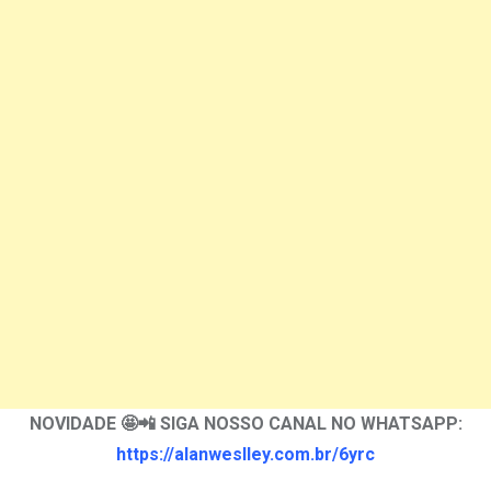
NOVIDADE 🤩📲 SIGA NOSSO CANAL NO WHATSAPP:
https://alanweslley.com.br/6yrc