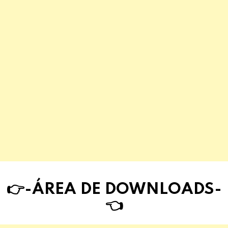
👉-ÁREA DE DOWNLOAD
S
-
👈