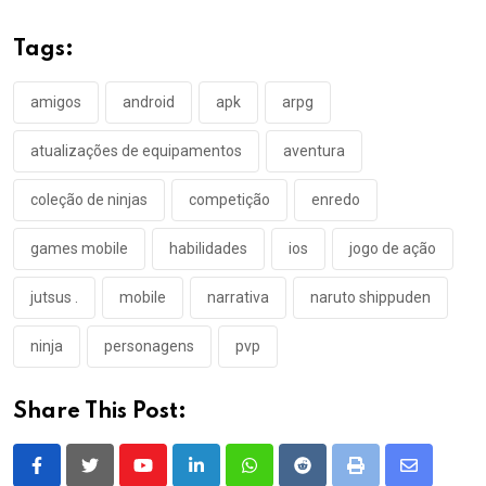
Tags:
amigos
android
apk
arpg
atualizações de equipamentos
aventura
coleção de ninjas
competição
enredo
games mobile
habilidades
ios
jogo de ação
jutsus .
mobile
narrativa
naruto shippuden
ninja
personagens
pvp
Share This Post:
Youtube
LinkedIn
Whatsapp
Reddit
Print
Share