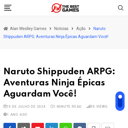
Skip
to
content
Alan Weslley Games
Noticias
Ação
Naruto
Shippuden ARPG: Aventuras Ninja Épicas Aguardam Você!
Naruto Shippuden ARPG:
Aventuras Ninja Épicas
Aguardam Você!
19 DE JULHO DE 2024
1 MINUTE READ
95
VIEWS
1 ANO AGO