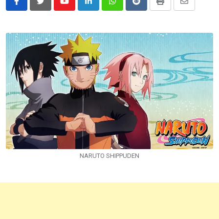
Youtube
LinkedIn
Whatsapp
Reddit
Print
Share
via
Email
NARUTO SHIPPUDEN