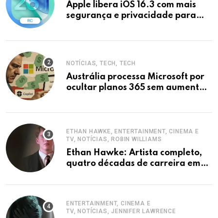
Apple libera iOS 16.3 com mais
segurança e privacidade para
iPhones
NOTÍCIAS, TECH, TECH
Austrália processa Microsoft por
ocultar planos 365 sem aumento e
Copilot
ETHAN HAWKE, ENTERTAINMENT, CINEMA E
TV, NOTÍCIAS, ROBIN WILLIAMS
Ethan Hawke: Artista completo,
quatro décadas de carreira em
destaque
ENTERTAINMENT, CINEMA E
TV, NOTÍCIAS, JENNIFER LAWRENCE