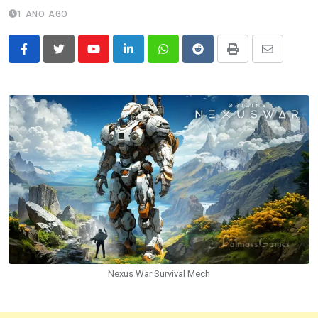
1 ANO AGO
Youtube
LinkedIn
Whatsapp
Reddit
Print
Share
via
Email
Nexus War Survival Mech