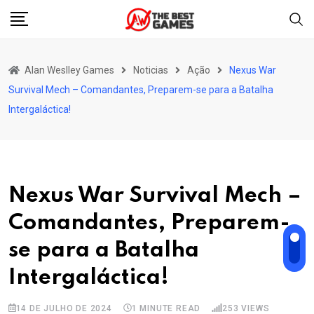
Skip
to
content
Alan Weslley Games
Noticias
Ação
Nexus War
Survival Mech – Comandantes, Preparem-se para a Batalha
Intergaláctica!
Nexus War Survival Mech –
Comandantes, Preparem-
se para a Batalha
Intergaláctica!
14 DE JULHO DE 2024
1 MINUTE READ
253
VIEWS