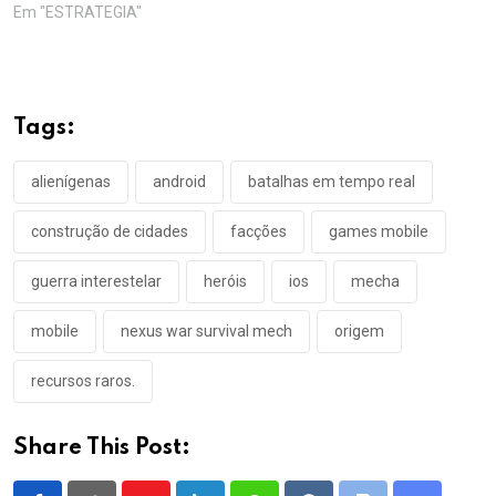
Em "ESTRATEGIA"
Tags:
alienígenas
android
batalhas em tempo real
construção de cidades
facções
games mobile
guerra interestelar
heróis
ios
mecha
mobile
nexus war survival mech
origem
recursos raros.
Share This Post: