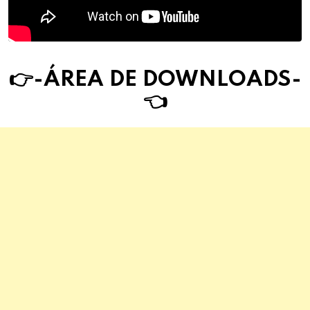
👉-ÁREA DE DOWNLOAD
S
-
👈