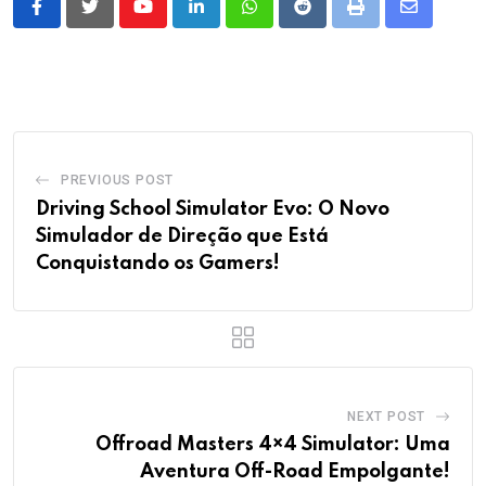
Youtube
LinkedIn
Whatsapp
Reddit
Print
Share
via
Email
PREVIOUS POST
Driving School Simulator Evo: O Novo
Simulador de Direção que Está
Conquistando os Gamers!
NEXT POST
Offroad Masters 4×4 Simulator: Uma
Aventura Off-Road Empolgante!