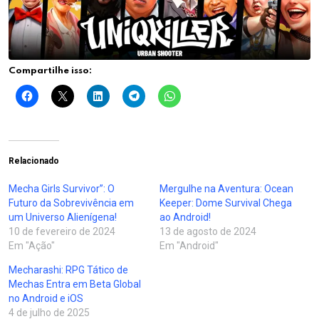
Compartilhe isso:
Relacionado
Mecha Girls Survivor”: O
Mergulhe na Aventura: Ocean
Futuro da Sobrevivência em
Keeper: Dome Survival Chega
um Universo Alienígena!
ao Android!
10 de fevereiro de 2024
13 de agosto de 2024
Em "Ação"
Em "Android"
Mecharashi: RPG Tático de
Mechas Entra em Beta Global
no Android e iOS
4 de julho de 2025