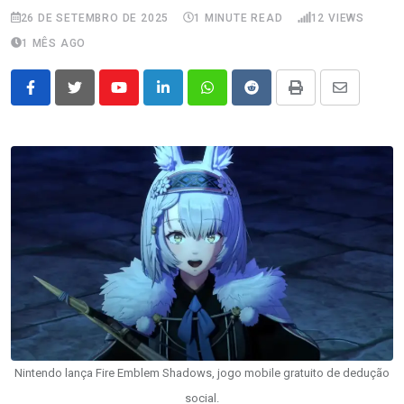
26 DE SETEMBRO DE 2025
1 MINUTE READ
12
VIEWS
1 MÊS AGO
Youtube
LinkedIn
Whatsapp
Reddit
Print
Share
via
Email
Nintendo lança Fire Emblem Shadows, jogo mobile gratuito de dedução
social.