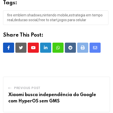
Tags:
fire emblem shadows,nintendo mobile,estrategia em tempo
real,deducao social,free to start,jogos para celular
Share This Post:
Youtube
LinkedIn
Whatsapp
Reddit
Print
Share
via
Email
PREVIOUS POST
Xiaomi busca independência do Google
com HyperOS sem GMS