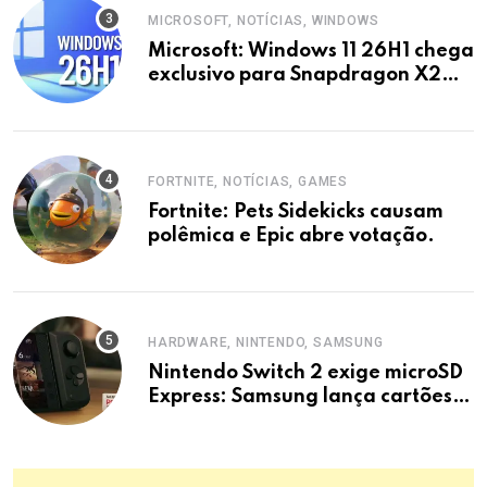
MICROSOFT, NOTÍCIAS, WINDOWS
Microsoft: Windows 11 26H1 chega
exclusivo para Snapdragon X2
Elite em 2026
FORTNITE, NOTÍCIAS, GAMES
Fortnite: Pets Sidekicks causam
polêmica e Epic abre votação.
HARDWARE, NINTENDO, SAMSUNG
Nintendo Switch 2 exige microSD
Express: Samsung lança cartões
rápidos