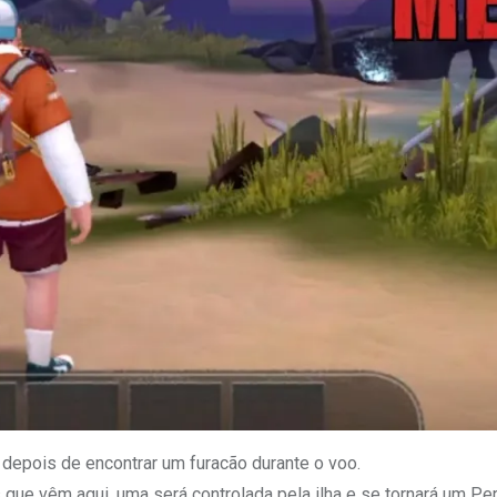
 depois de encontrar um furacão durante o voo.
 que vêm aqui, uma será controlada pela ilha e se tornará um Per