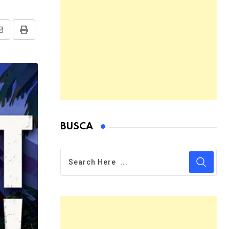
Share
Print
via
Email
BUSCA