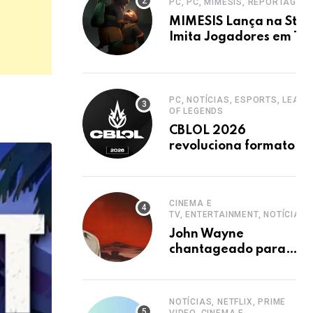
PC, PC, MIMESIS, REPORTAGEM
MIMESIS Lança na Stea
Imita Jogadores em Ter
Cooperativo
PC, NOTÍCIAS, ESPORTS, LEAGU
OF LEGENDS
CBLOL 2026
revoluciona formato
com mais jogos e
retorno de tinowns
CINEMA E
TV, ENTERTAINMENT, NOTÍCIAS
John Wayne
chantageado para
estrelar western
clássico de John Ford
NOTÍCIAS, NETFLIX, PRIME