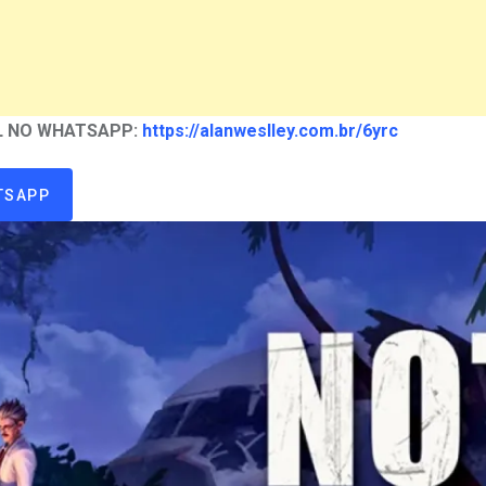
AL NO WHATSAPP:
https://alanweslley.com.br/6yrc
TSAPP