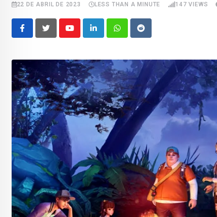
22 DE ABRIL DE 2023
LESS THAN A MINUTE
147
VIEWS
Youtube
LinkedIn
Whatsapp
Reddit