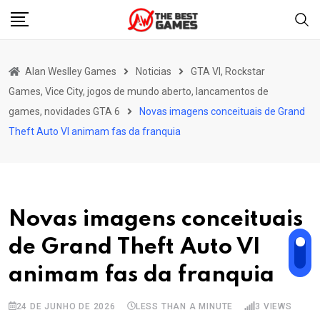
Skip
to
content
Alan Weslley Games
Noticias
GTA VI, Rockstar
Games, Vice City, jogos de mundo aberto, lancamentos de
games, novidades GTA 6
Novas imagens conceituais de Grand
Theft Auto VI animam fas da franquia
Novas imagens conceituais
de Grand Theft Auto VI
animam fas da franquia
24 DE JUNHO DE 2026
LESS THAN A MINUTE
3
VIEWS