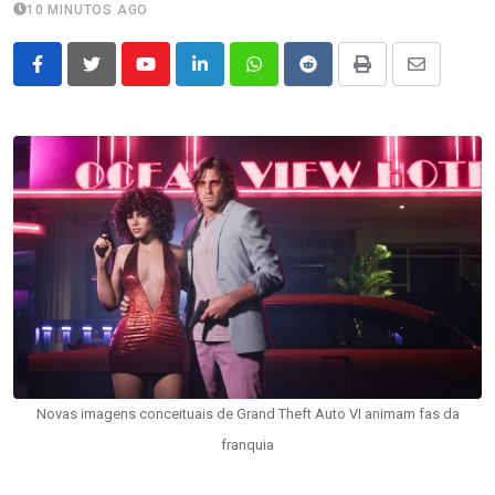
10 MINUTOS AGO
Youtube
LinkedIn
Whatsapp
Reddit
Print
Share
via
Email
Novas imagens conceituais de Grand Theft Auto VI animam fas da
franquia