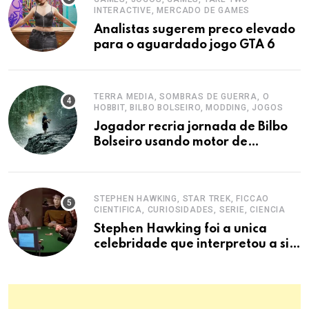
INTERACTIVE, MERCADO DE GAMES
Analistas sugerem preco elevado
para o aguardado jogo GTA 6
TERRA MEDIA, SOMBRAS DE GUERRA, O
HOBBIT, BILBO BOLSEIRO, MODDING, JOGOS
Jogador recria jornada de Bilbo
Bolseiro usando motor de
Sombras de Guerra
STEPHEN HAWKING, STAR TREK, FICCAO
CIENTIFICA, CURIOSIDADES, SERIE, CIENCIA
Stephen Hawking foi a unica
celebridade que interpretou a si
mesma em Star Trek