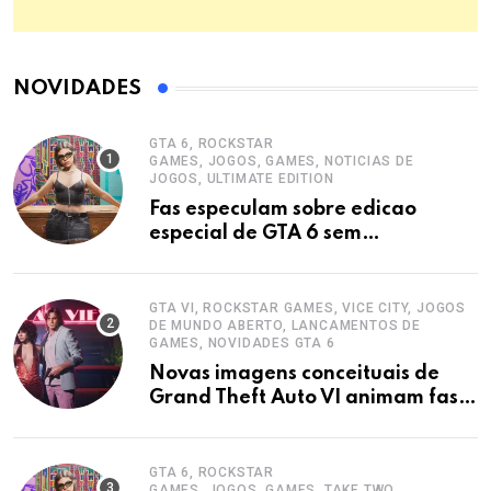
NOVIDADES
GTA 6, ROCKSTAR
GAMES, JOGOS, GAMES, NOTICIAS DE
JOGOS, ULTIMATE EDITION
Fas especulam sobre edicao
especial de GTA 6 sem
confirmacao oficial
GTA VI, ROCKSTAR GAMES, VICE CITY, JOGOS
DE MUNDO ABERTO, LANCAMENTOS DE
GAMES, NOVIDADES GTA 6
Novas imagens conceituais de
Grand Theft Auto VI animam fas
da franquia
GTA 6, ROCKSTAR
GAMES, JOGOS, GAMES, TAKE TWO