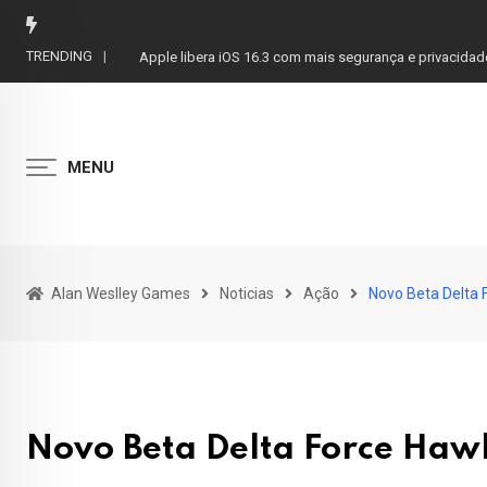
Skip
to
TRENDING
Austrália processa Microsoft por ocultar planos 365 s
content
MENU
Alan Weslley Games
Noticias
Ação
Novo Beta Delta 
Novo Beta Delta Force Haw