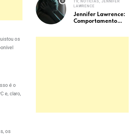
TV, NOTÍCIAS, JENNIFER
LAWRENCE
Jennifer Lawrence:
Comportamento
hiperativo em
entrevistas era
quistou os
mecanismo de
ponível
defesa.
Isso é o
 e, claro,
s, os