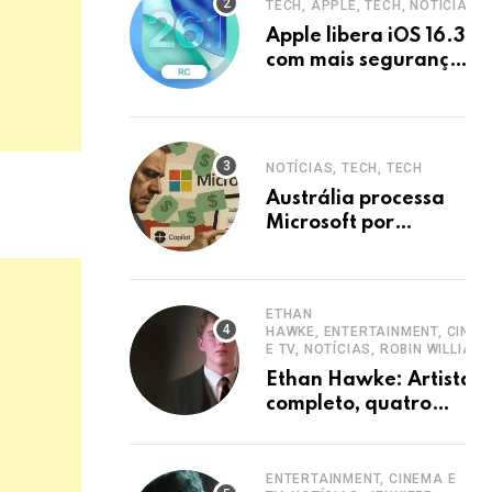
TECH, APPLE, TECH, NOTÍCIAS
Apple libera iOS 16.3
com mais segurança
e privacidade para
iPhones
NOTÍCIAS, TECH, TECH
Austrália processa
Microsoft por
ocultar planos 365
sem aumento e
Copilot
ETHAN
HAWKE, ENTERTAINMENT, CINE
E TV, NOTÍCIAS, ROBIN WILLIAM
Ethan Hawke: Artista
completo, quatro
décadas de carreira e
destaque
ENTERTAINMENT, CINEMA E