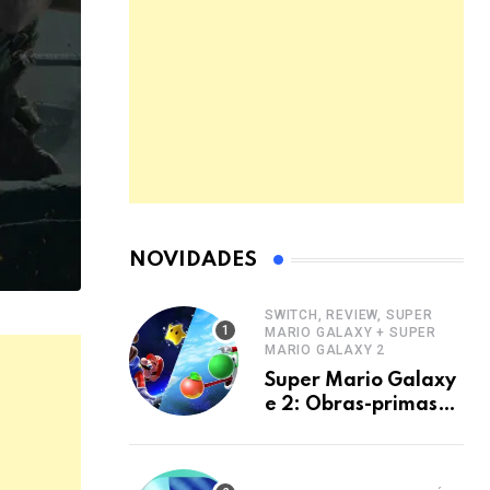
NOVIDADES
SWITCH, REVIEW, SUPER
MARIO GALAXY + SUPER
MARIO GALAXY 2
Super Mario Galaxy
e 2: Obras-primas
de plataforma 3D no
Switch