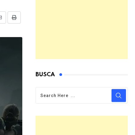
Share
Print
via
Email
BUSCA