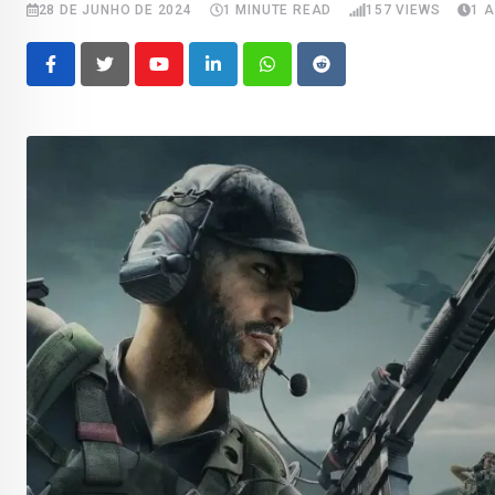
28 DE JUNHO DE 2024
1 MINUTE READ
157
VIEWS
1 
Youtube
LinkedIn
Whatsapp
Reddit