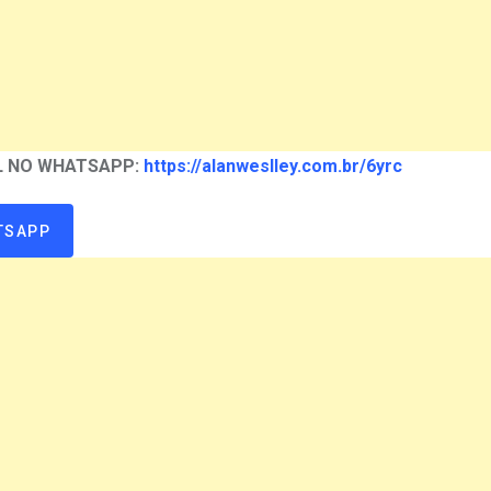
AL NO WHATSAPP:
https://alanweslley.com.br/6yrc
TSAPP