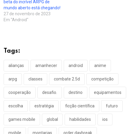
beta do incrível ARPG de
mundo aberto está chegando!
27 de novembro de 2023
Em "Android"
Tags:
alianças
amanhecer
android
anime
arpg
classes
combate 2.5d
competição
cooperação
desafio.
destino
equipamentos
escolha
estratégia
ficção científica
futuro
games mobile
global
habilidades
ios
mobile
montarias
order daybreak