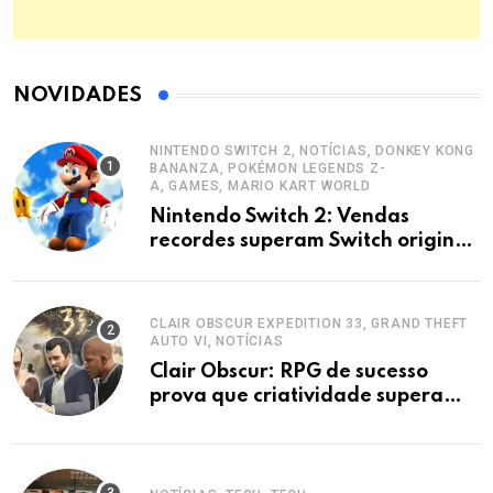
NOVIDADES
NINTENDO SWITCH 2, NOTÍCIAS, DONKEY KONG
BANANZA, POKÉMON LEGENDS Z-
A, GAMES, MARIO KART WORLD
Nintendo Switch 2: Vendas
recordes superam Switch original
e disparam lucros.
CLAIR OBSCUR EXPEDITION 33, GRAND THEFT
AUTO VI, NOTÍCIAS
Clair Obscur: RPG de sucesso
prova que criatividade supera
orçamentos AAA