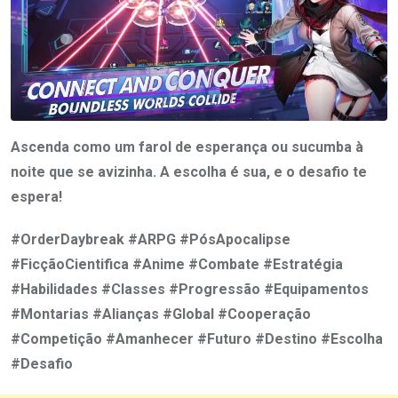
Ascenda como um farol de esperança ou sucumba à
noite que se avizinha. A escolha é sua, e o desafio te
espera!
#OrderDaybreak #ARPG #PósApocalipse
#FicçãoCientifica #Anime #Combate #Estratégia
#Habilidades #Classes #Progressão #Equipamentos
#Montarias #Alianças #Global #Cooperação
#Competição #Amanhecer #Futuro #Destino #Escolha
#Desafio