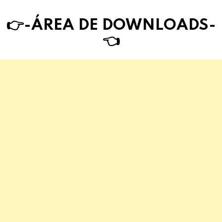
👉-ÁREA DE DOWNLOAD
S
-
👈