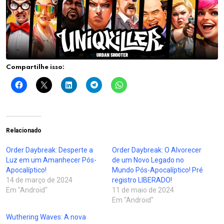
Compartilhe isso:
Relacionado
Order Daybreak: Desperte a
Order Daybreak: O Alvorecer
Luz em um Amanhecer Pós-
de um Novo Legado no
Apocalíptico!
Mundo Pós-Apocalíptico! Pré
14 de março de 2024
registro LIBERADO!
Em "Android"
11 de maio de 2024
Em "Android"
Wuthering Waves: A nova