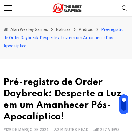
Skip
to
content
Alan Weslley Games
Noticias
Android
Pré-registro
de Order Daybreak: Desperte a Luz em um Amanhecer Pós-
Apocalíptico!
Pré-registro de Order
Daybreak: Desperte a Luz
em um Amanhecer Pós-
Apocalíptico!
29 DE MARÇO DE 2024
2 MINUTES READ
1257
VIEWS