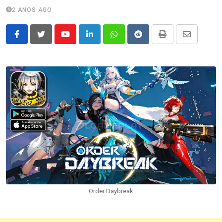
2 ANOS AGO
Youtube
LinkedIn
Whatsapp
Reddit
Print
Share
via
Email
Order Daybreak