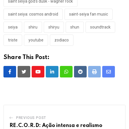
saint seiya god's dusk - wagner rock
saint seiya: cosmos android
saint-seiya fan music
seiya
shiru
shiryu
shun
soundtrack
triste
youtube
zodiaco
Share This Post:
Youtube
LinkedIn
Whatsapp
Reddit
Print
Share
via
Email
PREVIOUS POST
RE.C.O.R.D: Ação intensa e realismo