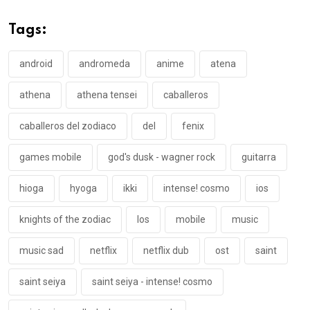
Tags:
android
andromeda
anime
atena
athena
athena tensei
caballeros
caballeros del zodiaco
del
fenix
games mobile
god's dusk - wagner rock
guitarra
hioga
hyoga
ikki
intense! cosmo
ios
knights of the zodiac
los
mobile
music
music sad
netflix
netflix dub
ost
saint
saint seiya
saint seiya - intense! cosmo