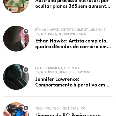
Austrália processa Microsoft por
ocultar planos 365 sem aumento e
Copilot
ETHAN HAWKE, ENTERTAINMENT, CINEMA E
TV, NOTÍCIAS, ROBIN WILLIAMS
Ethan Hawke: Artista completo,
quatro décadas de carreira em
destaque
ENTERTAINMENT, CINEMA E
TV, NOTÍCIAS, JENNIFER LAWRENCE
Jennifer Lawrence:
Comportamento hiperativo em
entrevistas era mecanismo de
defesa.
TECH, PC, TECH, NOTÍCIAS, PC
Limpeza do PC: Poeira causa