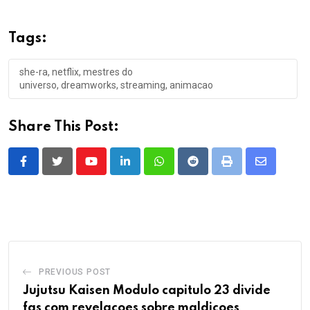
Tags:
she-ra, netflix, mestres do
universo, dreamworks, streaming, animacao
Share This Post:
Youtube
LinkedIn
Whatsapp
Reddit
Print
Share
via
Email
PREVIOUS POST
Jujutsu Kaisen Modulo capitulo 23 divide
fas com revelacoes sobre maldicoes