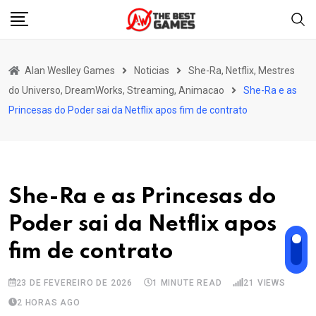
Skip
to
content
Alan Weslley Games
Noticias
She-Ra, Netflix, Mestres
do Universo, DreamWorks, Streaming, Animacao
She-Ra e as
Princesas do Poder sai da Netflix apos fim de contrato
She-Ra e as Princesas do
Poder sai da Netflix apos
fim de contrato
23 DE FEVEREIRO DE 2026
1 MINUTE READ
21
VIEWS
2 HORAS AGO