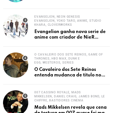
EVANGELION, NEON GENESIS
EVANGELION, YOKO TARO, ANIME, STUDIO
KHARA, CLOVERWORKS
Evangelion ganha nova serie de
anime com criador de NieR
Automata
O CAVALEIRO DOS SETE REINOS, GAME OF
THRONES, HBO MAX, DUNK E
EGG, WESTEROS, SERIES
O Cavaleiro dos Sete Reinos
entenda mudanca de titulo no
final
007 CASSINO ROYALE, MADS
MIKKELSEN, DANIEL CRAIG, JAMES BOND, LE
CHIFFRE, BASTIDORES CINEMA
Mads Mikkelsen revela que cena
de tortura em 007 quase foi mais