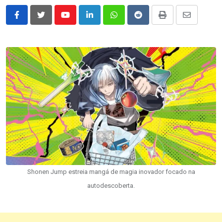
Youtube
LinkedIn
Whatsapp
Reddit
Print
Share
via
Email
Shonen Jump estreia mangá de magia inovador focado na
autodescoberta.