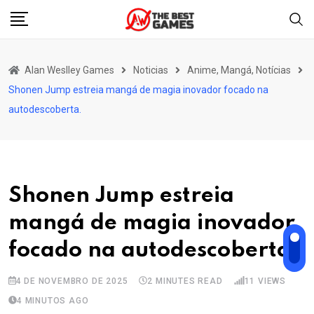
Skip
to
content
Alan Weslley Games
Noticias
Anime, Mangá, Notícias
Shonen Jump estreia mangá de magia inovador focado na
autodescoberta.
Shonen Jump estreia
mangá de magia inovador
focado na autodescoberta.
4 DE NOVEMBRO DE 2025
2 MINUTES READ
11
VIEWS
4 MINUTOS AGO