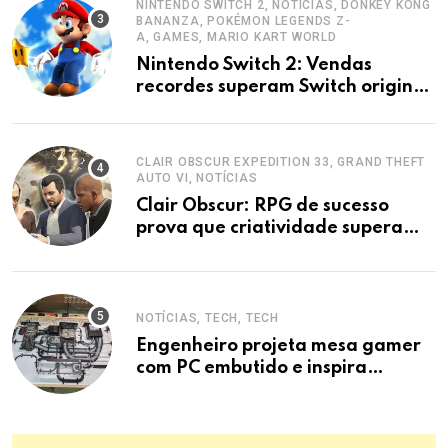
NINTENDO SWITCH 2, NOTÍCIAS, DONKEY KONG
BANANZA, POKÉMON LEGENDS Z-
A, GAMES, MARIO KART WORLD
Nintendo Switch 2: Vendas
recordes superam Switch original
e disparam lucros.
CLAIR OBSCUR EXPEDITION 33, GRAND THEFT
AUTO VI, NOTÍCIAS
Clair Obscur: RPG de sucesso
prova que criatividade supera
orçamentos AAA
NOTÍCIAS, TECH, TECH
Engenheiro projeta mesa gamer
com PC embutido e inspira
indústria.