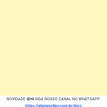
NOVIDADE 🤩📲 SIGA NOSSO CANAL NO WHATSAPP:
https://alanweslley.com.br/6yrc