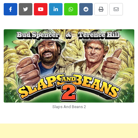
Youtube
LinkedIn
Whatsapp
Reddit
Print
Share
via
Email
Slaps And Beans 2