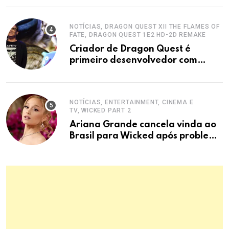
NOTÍCIAS, DRAGON QUEST XII THE FLAMES OF
FATE, DRAGON QUEST 1E2 HD-2D REMAKE
Criador de Dragon Quest é
primeiro desenvolvedor com
Ordem do Sol Nascente
NOTÍCIAS, ENTERTAINMENT, CINEMA E
TV, WICKED PART 2
Ariana Grande cancela vinda ao
Brasil para Wicked após problema
em voo