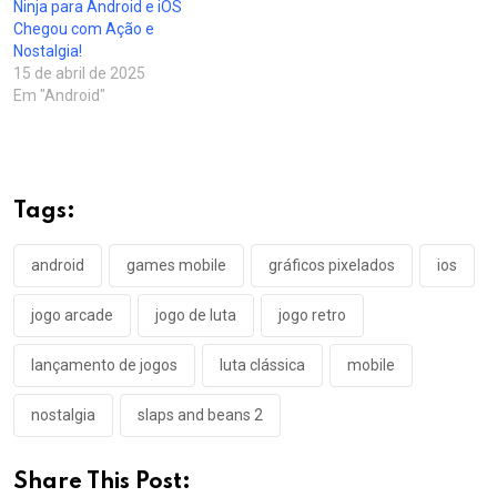
Ninja para Android e iOS
Chegou com Ação e
Nostalgia!
15 de abril de 2025
Em "Android"
Tags:
android
games mobile
gráficos pixelados
ios
jogo arcade
jogo de luta
jogo retro
lançamento de jogos
luta clássica
mobile
nostalgia
slaps and beans 2
Share This Post: