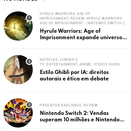
HYRULE WARRIORS AGE OF
IMPRISONMENT, REVIEW, HYRULE WARRIORS
AGE OF IMPRISONMENT - NINTENDO SWITCH 2
Hyrule Warriors: Age of
Imprisonment expande universo
Zelda no Switch 2
NOTÍCIAS, CINEMA E
TV, ENTERTAINMENT, ANIME, STUDIO GHIBLI
Estilo Ghibli por IA: direitos
autorais e ética em debate
PREDATOR BADLANDS, REVIEW
Nintendo Switch 2: Vendas
superam 10 milhões e Nintendo
eleva projeções.