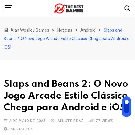
Skip
to
content
Alan Weslley Games
Noticias
Android
Slaps and
Beans 2: O Novo Jogo Arcade Estilo Clássico Chega para Android e
iOS!
Slaps and Beans 2: O Novo
Jogo Arcade Estilo Clássico
Chega para Android e iOS!
12 DE MAIO DE 2025
1 MINUTE READ
177
VIEWS
6 MESES AGO