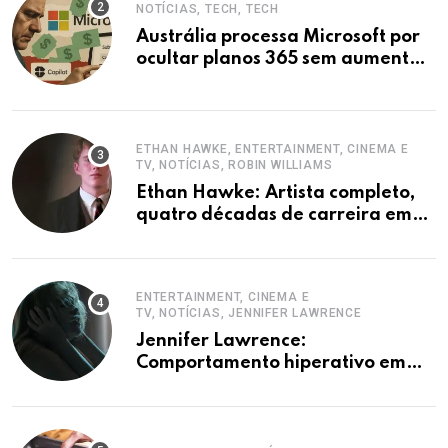
NOTÍCIAS, TECH, TECH
Austrália processa Microsoft por
ocultar planos 365 sem aumento e
Copilot
ETHAN HAWKE, ENTERTAINMENT, CINEMA E
TV, NOTÍCIAS, ROBIN WILLIAMS
Ethan Hawke: Artista completo,
quatro décadas de carreira em
destaque
ENTERTAINMENT, CINEMA E
TV, NOTÍCIAS, JENNIFER LAWRENCE
Jennifer Lawrence:
Comportamento hiperativo em
entrevistas era mecanismo de
defesa.