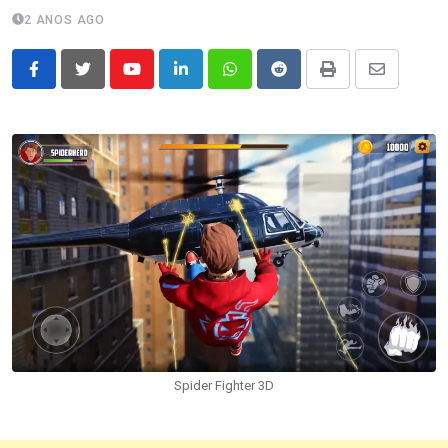
2 ANOS AGO
Youtube
LinkedIn
Whatsapp
Reddit
Print
Share
via
Email
Spider Fighter 3D