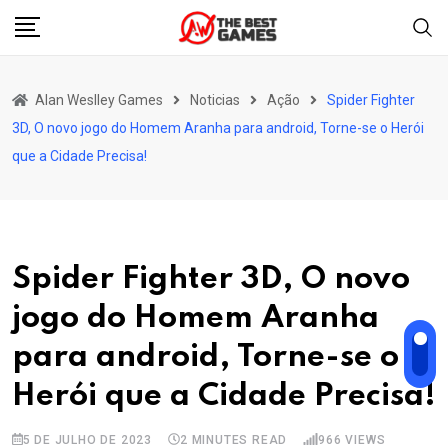
Skip
to
content
Alan Weslley Games
Noticias
Ação
Spider Fighter
3D, O novo jogo do Homem Aranha para android, Torne-se o Herói
que a Cidade Precisa!
Spider Fighter 3D, O novo
jogo do Homem Aranha
para android, Torne-se o
Herói que a Cidade Precisa!
5 DE JULHO DE 2023
2 MINUTES READ
966
VIEWS