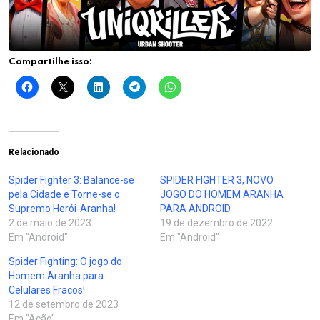
Compartilhe isso:
Relacionado
Spider Fighter 3: Balance-se
SPIDER FIGHTER 3, NOVO
pela Cidade e Torne-se o
JOGO DO HOMEM ARANHA
Supremo Herói-Aranha!
PARA ANDROID
2 de maio de 2023
19 de dezembro de 2022
Em "Android"
Em "Android"
Spider Fighting: O jogo do
Homem Aranha para
Celulares Fracos!
12 de setembro de 2023
Em "Ação"