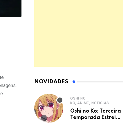
te
NOVIDADES
onagens,
 e
OSHI NO
KO, ANIME, NOTÍCIAS
Oshi no Ko: Terceira
Temporada Estreia
em Janeiro de 2026