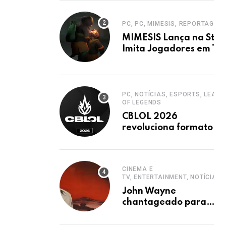
PC, PC, MIMESIS, REPORTAGEM
MIMESIS Lança na Stea
Imita Jogadores em Ter
Cooperativo
PC, NOTÍCIAS, ESPORTS, LEAGU
OF LEGENDS
CBLOL 2026
revoluciona formato
com mais jogos e
retorno de tinowns
CINEMA E
TV, ENTERTAINMENT, NOTÍCIAS
John Wayne
chantageado para
estrelar western
clássico de John Ford