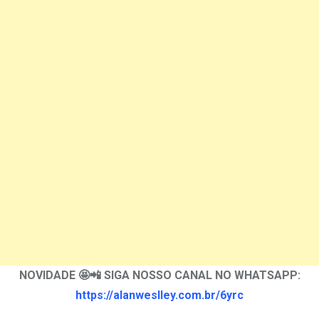
NOVIDADE 🤩📲 SIGA NOSSO CANAL NO WHATSAPP:
https://alanweslley.com.br/6yrc