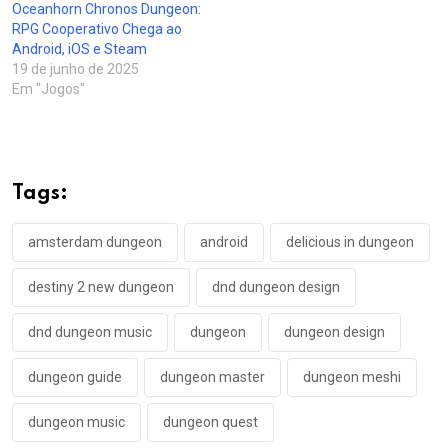
Oceanhorn Chronos Dungeon:
RPG Cooperativo Chega ao
Android, iOS e Steam
19 de junho de 2025
Em "Jogos"
Tags:
amsterdam dungeon
android
delicious in dungeon
destiny 2 new dungeon
dnd dungeon design
dnd dungeon music
dungeon
dungeon design
dungeon guide
dungeon master
dungeon meshi
dungeon music
dungeon quest