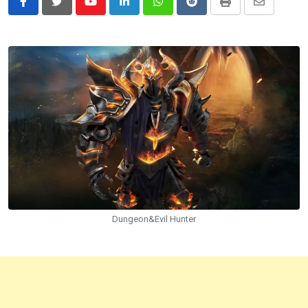
Youtube
LinkedIn
Whatsapp
Reddit
Print
Share
via
Email
Dungeon&Evil Hunter