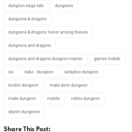
dungeon siege tale
dungeons
dungeons & dragons
dungeons & dragons: honor among thieves
dungeons and dragons
dungeons and dragons dungeon master
games mobile
ios
kako - dungeon
lankybox dungeon
london dungeon
malie donn dungeon
malie dungeon
mobile
roblox dungeon
skyrim dungeons
Share This Post: