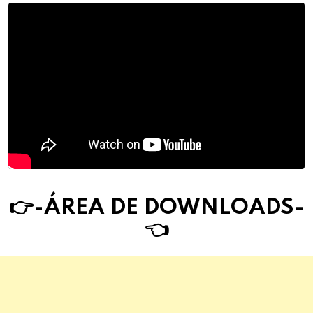
👉-ÁREA DE DOWNLOAD
S
-
👈