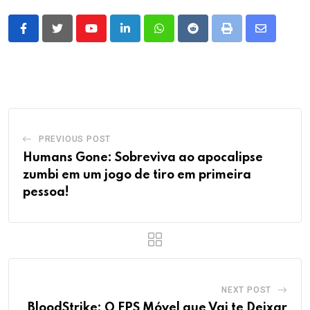
Youtube
LinkedIn
Whatsapp
Reddit
Print
Share
via
Email
PREVIOUS POST
Humans Gone: Sobreviva ao apocalipse
zumbi em um jogo de tiro em primeira
pessoa!
NEXT POST
BloodStrike: O FPS Móvel que Vai te Deixar