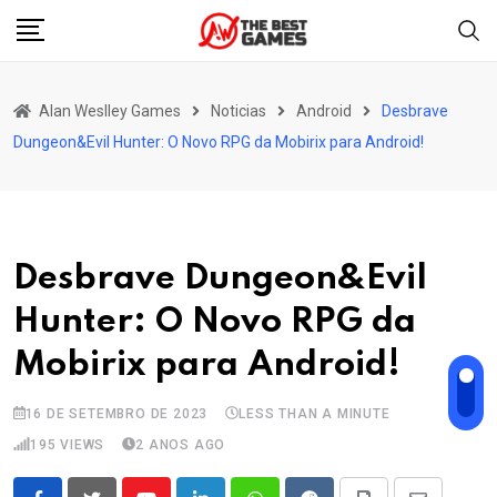
Skip
to
content
Alan Weslley Games
Noticias
Android
Desbrave
Dungeon&Evil Hunter: O Novo RPG da Mobirix para Android!
Desbrave Dungeon&Evil
Hunter: O Novo RPG da
Mobirix para Android!
16 DE SETEMBRO DE 2023
LESS THAN A MINUTE
195
VIEWS
2 ANOS AGO