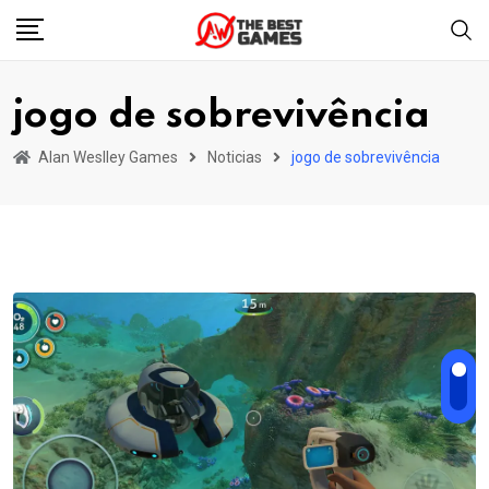
Skip
to
content
jogo de sobrevivência
Alan Weslley Games
Noticias
jogo de sobrevivência