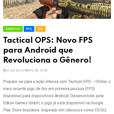
ANDROID
FPS
IOS
Tactical OPS: Novo FPS
para Android que
Revoluciona o Gênero!
31 DE DEZEMBRO DE 2024
Prepare-se para a ação intensa com Tactical OPS – Online, o
mais recente jogo de tiro em primeira pessoa (FPS)
disponível para dispositivos Android. Desenvolvido pela
Edkon Games GmbH, o jogo já está disponível na Google
Play Store brasileira. Inspirado em clássicos como CS:GO,