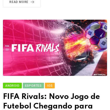
READ MORE
ANDROID
ESPORTES
IOS
FIFA Rivals: Novo Jogo de
Futebol Chegando para