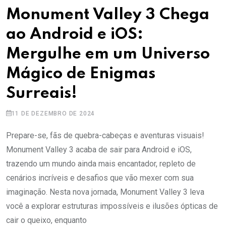
Monument Valley 3 Chega
ao Android e iOS:
Mergulhe em um Universo
Mágico de Enigmas
Surreais!
11 DE DEZEMBRO DE 2024
Prepare-se, fãs de quebra-cabeças e aventuras visuais!
Monument Valley 3 acaba de sair para Android e iOS,
trazendo um mundo ainda mais encantador, repleto de
cenários incríveis e desafios que vão mexer com sua
imaginação. Nesta nova jornada, Monument Valley 3 leva
você a explorar estruturas impossíveis e ilusões ópticas de
cair o queixo, enquanto