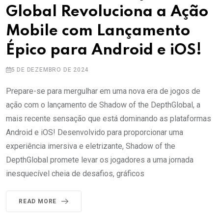
Global Revoluciona a Ação
Mobile com Lançamento
Épico para Android e iOS!
5 DE DEZEMBRO DE 2024
Prepare-se para mergulhar em uma nova era de jogos de
ação com o lançamento de Shadow of the DepthGlobal, a
mais recente sensação que está dominando as plataformas
Android e iOS! Desenvolvido para proporcionar uma
experiência imersiva e eletrizante, Shadow of the
DepthGlobal promete levar os jogadores a uma jornada
inesquecível cheia de desafios, gráficos
READ MORE