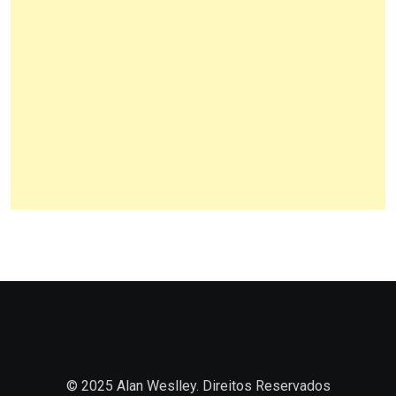
© 2025 Alan Weslley. Direitos Reservados