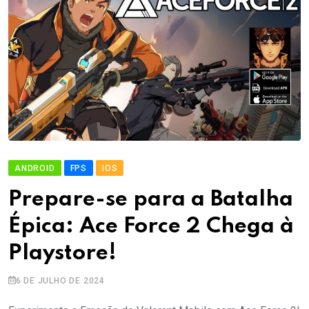
ANDROID
FPS
IOS
Prepare-se para a Batalha
Épica: Ace Force 2 Chega à
Playstore!
6 DE JULHO DE 2024