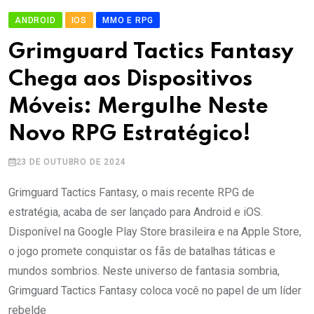
ANDROID
IOS
MMO E RPG
Grimguard Tactics Fantasy
Chega aos Dispositivos
Móveis: Mergulhe Neste
Novo RPG Estratégico!
23 DE OUTUBRO DE 2024
Grimguard Tactics Fantasy, o mais recente RPG de
estratégia, acaba de ser lançado para Android e iOS.
Disponível na Google Play Store brasileira e na Apple Store,
o jogo promete conquistar os fãs de batalhas táticas e
mundos sombrios. Neste universo de fantasia sombria,
Grimguard Tactics Fantasy coloca você no papel de um líder
rebelde