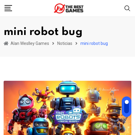
Skip
to
content
mini robot bug
Alan Weslley Games
Noticias
mini robot bug