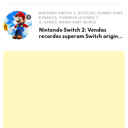
NINTENDO SWITCH 2, NOTÍCIAS, DONKEY KONG
BANANZA, POKÉMON LEGENDS Z-
A, GAMES, MARIO KART WORLD
Nintendo Switch 2: Vendas
recordes superam Switch original
e disparam lucros.