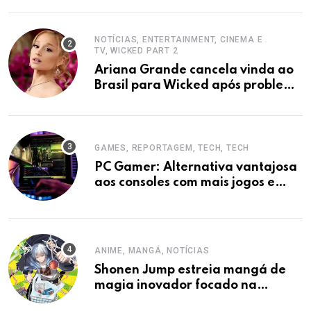
NOTÍCIAS, ENTERTAINMENT, CINEMA E
TV, WICKED PART 2
Ariana Grande cancela vinda ao
Brasil para Wicked após problema
em voo
GAMES, REPORTAGEM, TECH, TECH
PC Gamer: Alternativa vantajosa
aos consoles com mais jogos e
economia.
ANIME, MANGÁ, NOTÍCIAS
Shonen Jump estreia mangá de
magia inovador focado na
autodescoberta.