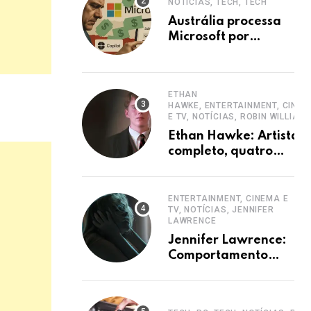
NOTÍCIAS, TECH, TECH
Austrália processa
Microsoft por
ocultar planos 365
sem aumento e
Copilot
ETHAN
HAWKE, ENTERTAINMENT, CINE
E TV, NOTÍCIAS, ROBIN WILLIAM
Ethan Hawke: Artista
completo, quatro
décadas de carreira e
destaque
ENTERTAINMENT, CINEMA E
TV, NOTÍCIAS, JENNIFER
LAWRENCE
Jennifer Lawrence:
Comportamento
hiperativo em
entrevistas era
mecanismo de