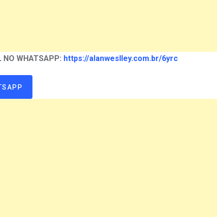
AL NO WHATSAPP:
https://alanweslley.com.br/6yrc
TSAPP