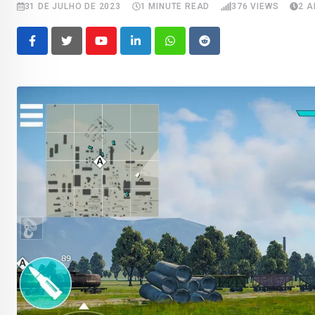
31 DE JULHO DE 2023
1 MINUTE READ
376
VIEWS
2 
Youtube
LinkedIn
Whatsapp
Reddit