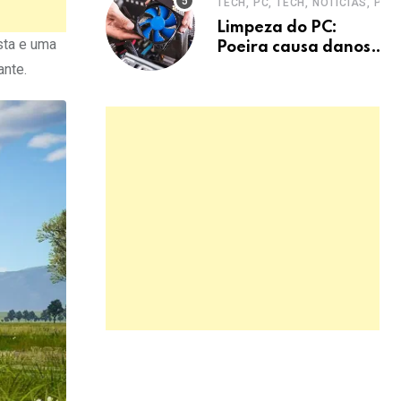
TECH, PC, TECH, NOTÍCIAS, PC
defesa.
Limpeza do PC:
sta e uma
Poeira causa danos
graves e
ante.
superaquecimento