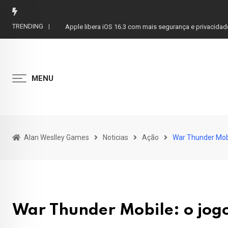
Skip
to
TRENDING
Apple libera iOS 16.3 com mais segurança e privacidad
content
MENU
Alan Weslley Games
Noticias
Ação
War Thunder Mobil
War Thunder Mobile: o jogo 