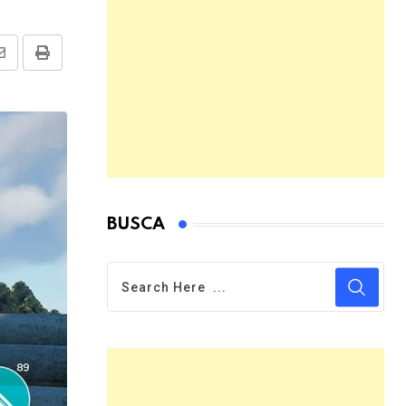
Share
Print
via
Email
BUSCA