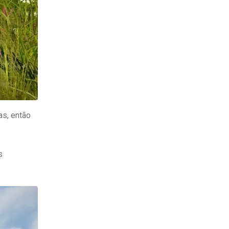
as, então
s