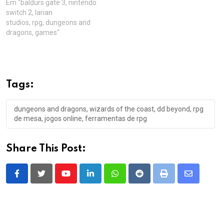
Em "baldurs gate 3, nintendo
switch 2, larian
studios, rpg, dungeons and
dragons, games"
Tags:
dungeons and dragons, wizards of the coast, dd beyond, rpg
de mesa, jogos online, ferramentas de rpg
Share This Post:
Youtube
LinkedIn
Whatsapp
Reddit
Print
Share
via
Email