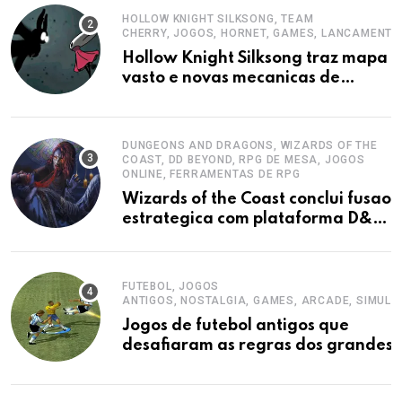
HOLLOW KNIGHT SILKSONG, TEAM
CHERRY, JOGOS, HORNET, GAMES, LANCAMENTO
Hollow Knight Silksong traz mapa
vasto e novas mecanicas de
combate
DUNGEONS AND DRAGONS, WIZARDS OF THE
COAST, DD BEYOND, RPG DE MESA, JOGOS
ONLINE, FERRAMENTAS DE RPG
Wizards of the Coast conclui fusao
estrategica com plataforma D&D
Beyond
FUTEBOL, JOGOS
ANTIGOS, NOSTALGIA, GAMES, ARCADE, SIMUL
Jogos de futebol antigos que
desafiaram as regras dos grandes
simuladores