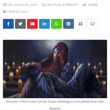
5 DE JULHO DE 2026
LESS THAN A MINUTE
3
VIEWS
2 HORAS AGO
Youtube
LinkedIn
Whatsapp
Reddit
Print
Share
via
Email
Wizards of the Coast conclui fusao estrategica com plataforma D&D
Beyond