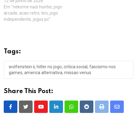
12 de junho de 2026
Em "nekome nazi hunter, jogo
arcade, acao retro, tiro, jogo
independente, jogos pc"
Tags:
wolfenstein ii, hitler no jogo, critica social, fascismo nos
games, america alternativa, missao venus
Share This Post:
Youtube
LinkedIn
Whatsapp
Reddit
Print
Share
via
Email