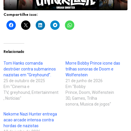
Compartilhe isso:
Relacionado
Tom Hanks comanda
Morre Bobby Prince icone das
destróier contra submarinos
trilhas sonoras de Doom e
nazistas em “Greyhound”.
Wolfenstein
25 de outubro de 2025
21 de junho de 2026
Em "Cinema e
Em "Bobby
TV, greyhound, Entertainment
Prince, Doom, Wolfenstein
, Notícias"
3D, Games, Trilha
sonora, Musica de jogos"
Nekome Nazi Hunter entrega
acao arcade intensa contra
hordas de nazistas