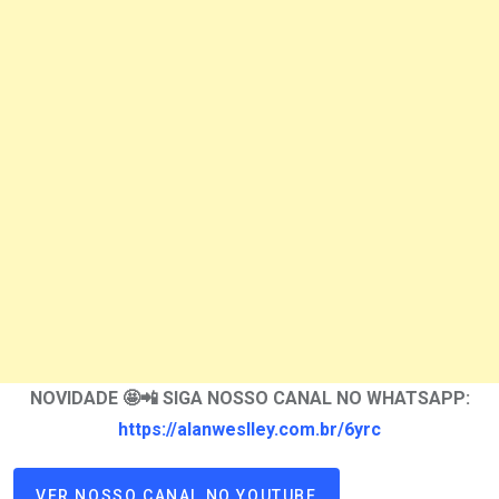
NOVIDADE 🤩📲 SIGA NOSSO CANAL NO WHATSAPP:
https://alanweslley.com.br/6yrc
VER NOSSO CANAL NO YOUTUBE