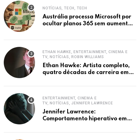
NOTÍCIAS, TECH, TECH
Austrália processa Microsoft por
ocultar planos 365 sem aumento e
Copilot
ETHAN HAWKE, ENTERTAINMENT, CINEMA E
TV, NOTÍCIAS, ROBIN WILLIAMS
Ethan Hawke: Artista completo,
quatro décadas de carreira em
destaque
ENTERTAINMENT, CINEMA E
TV, NOTÍCIAS, JENNIFER LAWRENCE
Jennifer Lawrence:
Comportamento hiperativo em
entrevistas era mecanismo de
defesa.