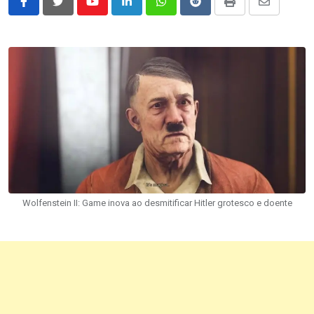
Youtube
LinkedIn
Whatsapp
Reddit
Print
Share
via
Email
Wolfenstein II: Game inova ao desmitificar Hitler grotesco e doente