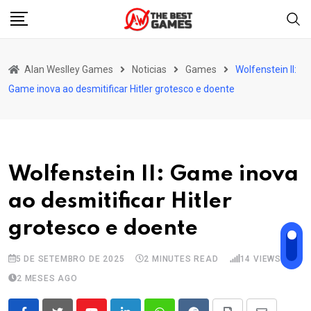
Skip
to
content
Alan Weslley Games
Noticias
Games
Wolfenstein II:
Game inova ao desmitificar Hitler grotesco e doente
Wolfenstein II: Game inova
ao desmitificar Hitler
grotesco e doente
5 DE SETEMBRO DE 2025
2 MINUTES READ
14
VIEWS
2 MESES AGO