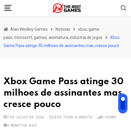
Skip
to
content
Alan Weslley Games
Noticias
xbox, game
pass, microsoft, games, assinatura, industria de jogos
Xbox
Game Pass atinge 30 milhoes de assinantes mas cresce pouco
Xbox Game Pass atinge 30
milhoes de assinantes mas
cresce pouco
7 DE JULHO DE 2026
LESS THAN A MINUTE
3
VIEWS
4 MINUTOS AGO