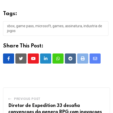
Tags:
xbox, game pass, microsoft, games, assinatura, industria de
jogos
Share This Post:
Youtube
LinkedIn
Whatsapp
Reddit
Print
Share
via
Email
PREVIOUS POST
Diretor de Expedition 33 desafia
convencoes do genero RPG com inovacoes