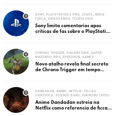
SONY, PLAYSTATION 5 PRO, JOGOS, MIDIA
FISICA, VIDEOGAMES, TECNOLOGIA
Sony limita comentarios apos
criticas de fas sobre o PlayStation
5 Pro
CHRONO TRIGGER, SQUARE ENIX, SUPER
NINTENDO, RPG, SPEEDRUN, GAMES
Novo atalho revela final secreto
de Chrono Trigger em tempo
recorde
DANDADAN, ANIME, NETFLIX, FICCAO
CIENTIFICA, SCIENCE SARU, YUKINOBU TATSU
Anime Dandadan estreia na
Netflix como referencia de ficcao
cientifica