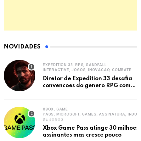
NOVIDADES
EXPEDITION 33, RPG, SANDFALL
INTERACTIVE, JOGOS, INOVACAO, COMBATE
Diretor de Expedition 33 desafia
convencoes do genero RPG com
inovacoes
XBOX, GAME
PASS, MICROSOFT, GAMES, ASSINATURA, INDUS
DE JOGOS
Xbox Game Pass atinge 30 milhoes
assinantes mas cresce pouco