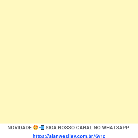
NOVIDADE
SIGA NOSSO CANAL NO WHATSAPP:
https://alanweslley.com.br/6yrc