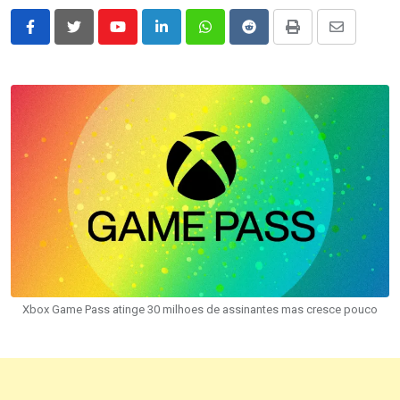
Youtube
LinkedIn
Whatsapp
Reddit
Print
Share
via
Email
Xbox Game Pass atinge 30 milhoes de assinantes mas cresce pouco