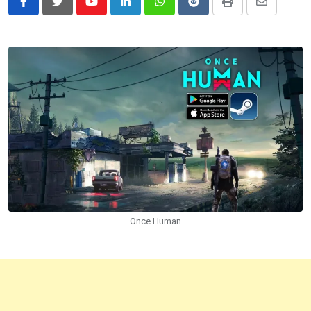
Youtube
LinkedIn
Whatsapp
Reddit
Print
Share
via
Email
Once Human