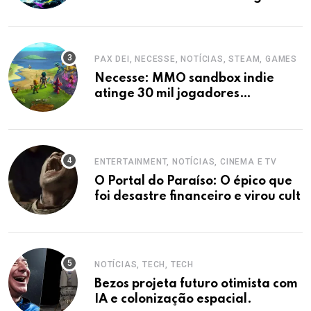
Evoluções
PAX DEI, NECESSE, NOTÍCIAS, STEAM, GAMES
Necesse: MMO sandbox indie
atinge 30 mil jogadores
simultâneos na Steam
ENTERTAINMENT, NOTÍCIAS, CINEMA E TV
O Portal do Paraíso: O épico que
foi desastre financeiro e virou cult
NOTÍCIAS, TECH, TECH
Bezos projeta futuro otimista com
IA e colonização espacial.