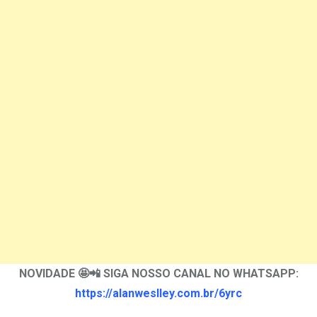
NOVIDADE 🤩📲 SIGA NOSSO CANAL NO WHATSAPP:
https://alanweslley.com.br/6yrc