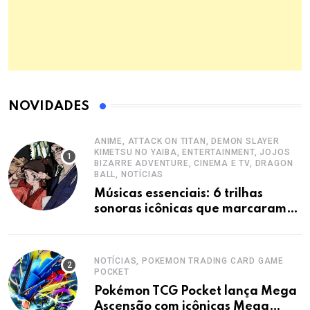
NOVIDADES
ANIME, ATTACK ON TITAN, DEMON SLAYER
KIMETSU NO YAIBA, ENTERTAINMENT, JOJOS
BIZARRE ADVENTURE, CINEMA E TV, DRAGON
BALL, NOTÍCIAS
Músicas essenciais: 6 trilhas
sonoras icônicas que marcaram
animes
NOTÍCIAS, POKEMON TRADING CARD GAME
POCKET
Pokémon TCG Pocket lança Mega
Ascensão com icônicas Mega