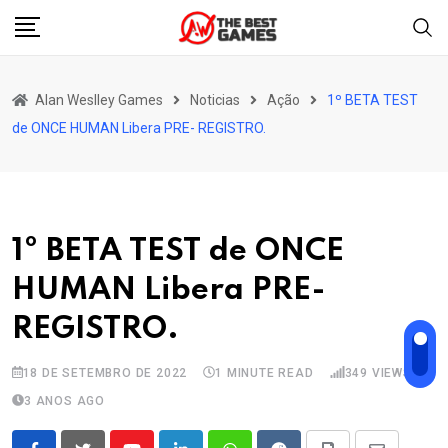
Skip
to
content
Alan Weslley Games
Noticias
Ação
1º BETA TEST
de ONCE HUMAN Libera PRE- REGISTRO.
1º BETA TEST de ONCE
HUMAN Libera PRE-
REGISTRO.
18 DE SETEMBRO DE 2022
1 MINUTE READ
349
VIEWS
3 ANOS AGO