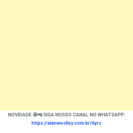
NOVIDADE 🤩📲 SIGA NOSSO CANAL NO WHATSAPP:
https://alanweslley.com.br/6yrc