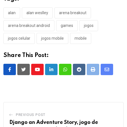
alan
alan weslley
arena breakout
arena breakout android
games
jogos
jogos celular
jogos mobile
mobile
Share This Post:
Youtube
LinkedIn
Whatsapp
Reddit
Print
Share
via
Email
PREVIOUS POST
Django an Adventure Story, jogo de