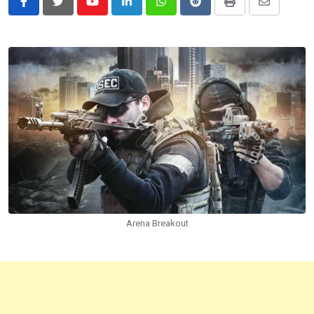
Youtube
LinkedIn
Whatsapp
Reddit
Print
Share
via
Email
Arena Breakout