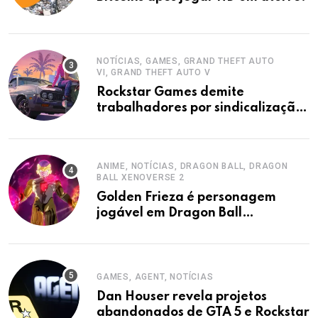
NOTÍCIAS, GAMES, GRAND THEFT AUTO
VI, GRAND THEFT AUTO V
Rockstar Games demite
trabalhadores por sindicalização,
acusa sindicato.
ANIME, NOTÍCIAS, DRAGON BALL, DRAGON
BALL XENOVERSE 2
Golden Frieza é personagem
jogável em Dragon Ball
Xenoverse 2 DLC
GAMES, AGENT, NOTÍCIAS
Dan Houser revela projetos
abandonados de GTA 5 e Rockstar