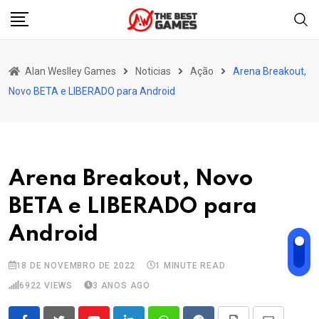
Skip
to
content
Alan Weslley Games
Noticias
Ação
Arena Breakout,
Novo BETA e LIBERADO para Android
Arena Breakout, Novo
BETA e LIBERADO para
Android
18 DE NOVEMBRO DE 2022
1 MINUTE READ
6922
VIEWS
3 ANOS AGO