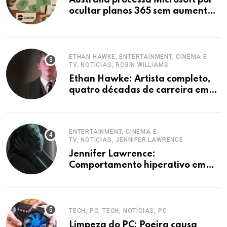
ocultar planos 365 sem aumento e
Copilot
ETHAN HAWKE, ENTERTAINMENT, CINEMA E
TV, NOTÍCIAS, ROBIN WILLIAMS
Ethan Hawke: Artista completo,
quatro décadas de carreira em
destaque
ENTERTAINMENT, CINEMA E
TV, NOTÍCIAS, JENNIFER LAWRENCE
Jennifer Lawrence:
Comportamento hiperativo em
entrevistas era mecanismo de
defesa.
TECH, PC, TECH, NOTÍCIAS, PC
Limpeza do PC: Poeira causa